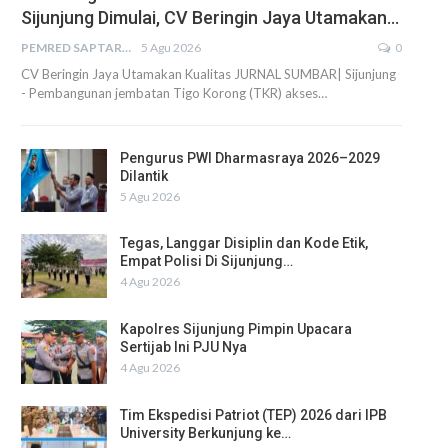
Sijunjung Dimulai, CV Beringin Jaya Utamakan…
PEMRED SAPTARIUS
5 Agu 2026
0
CV Beringin Jaya Utamakan Kualitas JURNAL SUMBAR| Sijunjung
- Pembangunan jembatan Tigo Korong (TKR) akses…
Pengurus PWI Dharmasraya 2026–2029
Dilantik
5 Agu 2026
Tegas, Langgar Disiplin dan Kode Etik,
Empat Polisi Di Sijunjung…
4 Agu 2026
Kapolres Sijunjung Pimpin Upacara
Sertijab Ini PJU Nya
4 Agu 2026
Tim Ekspedisi Patriot (TEP) 2026 dari IPB
University Berkunjung ke…