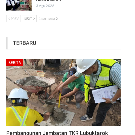
3 Agu 2026
PREV
NEXT
1 daripada 2
TERBARU
BERITA
Pembangunan Jembatan TKR Lubuktarok