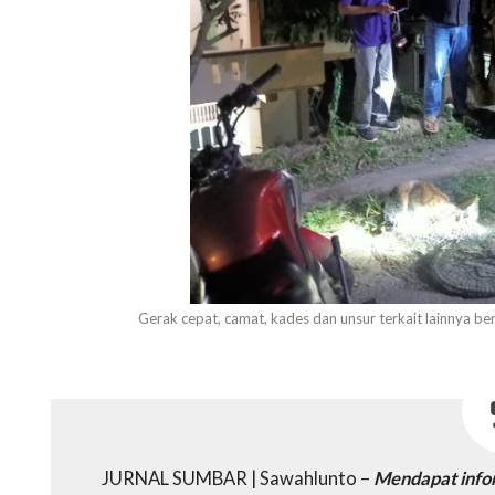
Gerak cepat, camat, kades dan unsur terkait lainnya b
JURNAL SUMBAR | Sawahlunto –
Mendapat infor