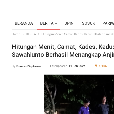
BERANDA
BERITA
OPINI
SOSOK
PARIW
Home
BERITA
Hitungan Menit, Camat, Kades, Kadus, Bhabin dan DKP
Hitungan Menit, Camat, Kades, Kadu
Sawahlunto Berhasil Menangkap Anjin
Last updated
11 Feb 2025
1,146
By
Pemred Saptarius