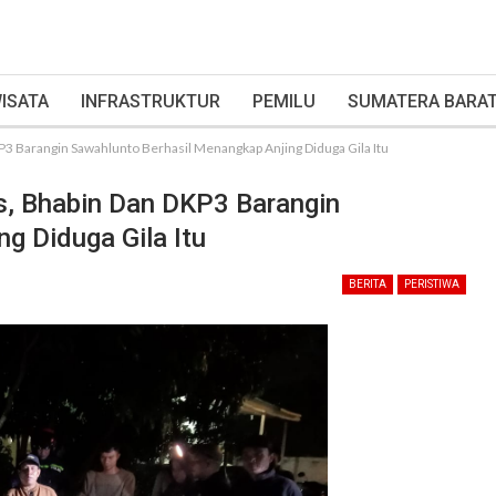
ISATA
INFRASTRUKTUR
PEMILU
SUMATERA BARA
3 Barangin Sawahlunto Berhasil Menangkap Anjing Diduga Gila Itu
s, Bhabin Dan DKP3 Barangin
g Diduga Gila Itu
BERITA
PERISTIWA