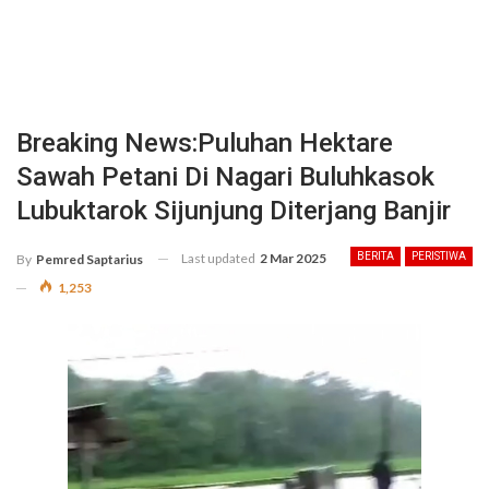
Breaking News:Puluhan Hektare
Sawah Petani Di Nagari Buluhkasok
Lubuktarok Sijunjung Diterjang Banjir
Last updated
2 Mar 2025
BERITA
PERISTIWA
By
Pemred Saptarius
1,253