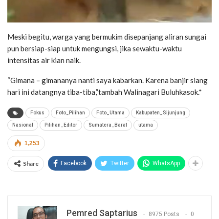
Meski begitu, warga yang bermukim disepanjang aliran sungai
pun bersiap-siap untuk mengungsi, jika sewaktu-waktu
intensitas air kian naik.
“Gimana – gimananya nanti saya kabarkan. Karena banjir siang
hari ini datangnya tiba-tiba,”tambah Walinagari Buluhkasok.*
Fokus
Foto_Pilihan
Foto_Utama
Kabupaten_Sijunjung
Nasional
Pilihan_Editor
Sumatera_Barat
utama
1,253
Share
Facebook
Twitter
WhatsApp
Pemred Saptarius
8975 Posts
0