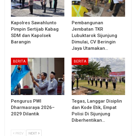
Kapolres Sawahlunto
Pembangunan
Pimpin Sertijab Kabag
Jembatan TKR
SDM dan Kapolsek
Lubuktarok Sijunjung
Barangin
Dimulai, CV Beringin
Jaya Utamakan…
BERITA
BERITA
Pengurus PWI
Tegas, Langgar Disiplin
Dharmasraya 2026–
dan Kode Etik, Empat
2029 Dilantik
Polisi Di Sijunjung
Diberhentikan…
PREV
NEXT