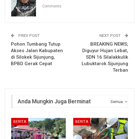
Comments
PREV POST
NEXT POST
Pohon Tumbang Tutup
BREAKING NEWS;
Akses Jalan Kabupaten
Diguyur Hujan Lebat,
di Silokek Sijunjung,
SDN 16 Silalakkulik
BPBD Gerak Cepat
Lubuktarok Sijunjung
Terban
Anda Mungkin Juga Berminat
Semua
BERITA
BERITA