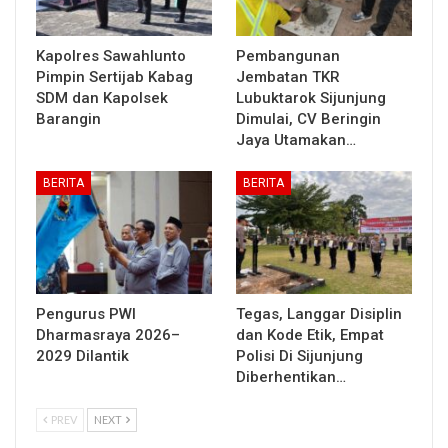
Kapolres Sawahlunto
Pembangunan
Pimpin Sertijab Kabag
Jembatan TKR
SDM dan Kapolsek
Lubuktarok Sijunjung
Barangin
Dimulai, CV Beringin
Jaya Utamakan…
BERITA
BERITA
Pengurus PWI
Tegas, Langgar Disiplin
Dharmasraya 2026–
dan Kode Etik, Empat
2029 Dilantik
Polisi Di Sijunjung
Diberhentikan…
PREV
NEXT