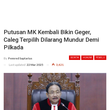
Putusan MK Kembali Bikin Geger,
Caleg Terpilih Dilarang Mundur Demi
Pilkada
BERITA
HUKUM
PEMILU
By
Pemred Saptarius
Last updated
22 Mar 2025
3,421