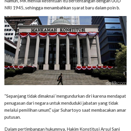
Namun, MK menilai ketentuan itu bertentangan dengan UUD
NRI 1945, sehingga menambah­kan syarat baru dalam poin b.
“Sepanjang tidak dimaknai ‘mengun­durkan diri karena mendapat
penugasan dari negara untuk menduduki jabatan yang tidak
melalui pemilihan umum’,” ujar Su­hartoyo saat membacakan amar
putusan.
Dalam pertimbangan hukumnya, Hakim Konstitusi Arsul Sani