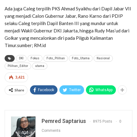
Ada juga Caleg terpilih PKS Ahmad Syaikhu dari Dapil Jabar VII
yang men­jadi Calon Gubernur Jabar, Rano Karno dari PDIP
selaku Caleg terpilih Dapil Banten III yang mundur untuk
menjadi Wakil Gubernur DKI Jakarta, hingga Ru­dy Mas’ud dari
Golkar yang mencalonkan diri pada Pilgub Kalimantan
Timur.sumber; RM.id
DKI
Fokus
Foto_Pilihan
Foto_Utama
Nasional
Pilihan_Editor
utama
3,421
Share
Facebook
Twitter
WhatsApp
Pemred Saptarius
8975 Posts
0
Comments