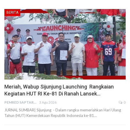
BERITA
Meriah, Wabup Sijunjung Launching Rangkaian
Kegiatan HUT RI Ke-81 Di Ranah Lansek…
PEMRED SAPTARIUS
3 Agu 2026
0
JURNAL SUMBAR| Sijunjung - Dalam rangka memeriahkan Hari Ulang
Tahun (HUT) Kemerdekaan Republik Indonesia ke-81…