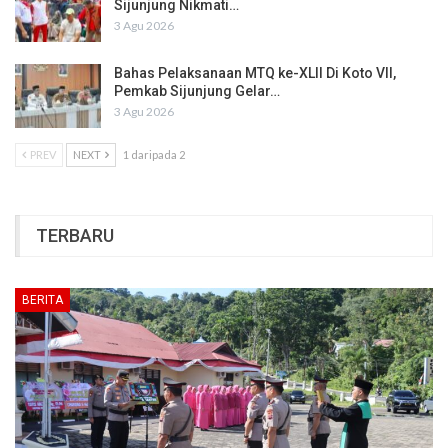
Sijunjung Nikmati…
3 Agu 2026
Bahas Pelaksanaan MTQ ke-XLII Di Koto VII,
Pemkab Sijunjung Gelar…
3 Agu 2026
PREV
NEXT
1 daripada 2
TERBARU
BERITA