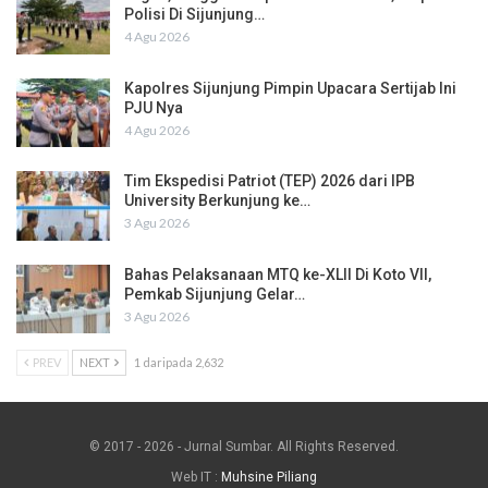
Polisi Di Sijunjung…
4 Agu 2026
Kapolres Sijunjung Pimpin Upacara Sertijab Ini
PJU Nya
4 Agu 2026
Tim Ekspedisi Patriot (TEP) 2026 dari IPB
University Berkunjung ke…
3 Agu 2026
Bahas Pelaksanaan MTQ ke-XLII Di Koto VII,
Pemkab Sijunjung Gelar…
3 Agu 2026
PREV
NEXT
1 daripada 2,632
© 2017 - 2026 - Jurnal Sumbar. All Rights Reserved.
Web IT :
Muhsine Piliang