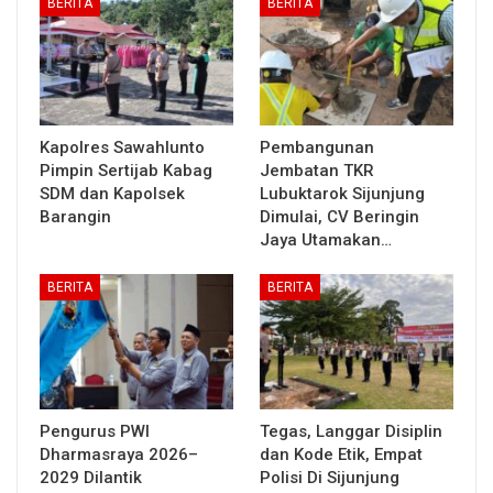
BERITA
BERITA
Kapolres Sawahlunto
Pembangunan
Pimpin Sertijab Kabag
Jembatan TKR
SDM dan Kapolsek
Lubuktarok Sijunjung
Barangin
Dimulai, CV Beringin
Jaya Utamakan…
BERITA
BERITA
Pengurus PWI
Tegas, Langgar Disiplin
Dharmasraya 2026–
dan Kode Etik, Empat
2029 Dilantik
Polisi Di Sijunjung