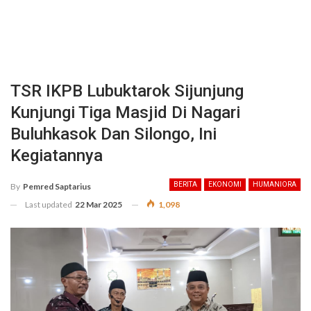
TSR IKPB Lubuktarok Sijunjung
Kunjungi Tiga Masjid Di Nagari
Buluhkasok Dan Silongo, Ini
Kegiatannya
BERITA
EKONOMI
HUMANIORA
By
Pemred Saptarius
Last updated
22 Mar 2025
1,098