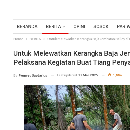
BERANDA
BERITA
OPINI
SOSOK
PARIW
Home
BERITA
Untuk Melewatkan Kerangka Baja Jembatan Bailey di 
Untuk Melewatkan Kerangka Baja Jem
Pelaksana Kegiatan Buat Tiang Peny
Last updated
17 Mar 2025
1,886
By
Pemred Saptarius