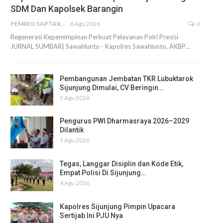
SDM Dan Kapolsek Barangin
PEMRED SAPTARIUS
6 Agu 2026
0
Regenerasi Kepemimpinan Perkuat Pelayanan Polri Presisi
JURNAL SUMBAR| Sawahlunto - Kapolres Sawahlunto, AKBP…
Pembangunan Jembatan TKR Lubuktarok
Sijunjung Dimulai, CV Beringin…
5 Agu 2026
Pengurus PWI Dharmasraya 2026–2029
Dilantik
5 Agu 2026
Tegas, Langgar Disiplin dan Kode Etik,
Empat Polisi Di Sijunjung…
4 Agu 2026
Kapolres Sijunjung Pimpin Upacara
Sertijab Ini PJU Nya