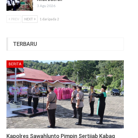
3 Agu 2026
PREV
NEXT
1 daripada 2
TERBARU
BERITA
Kapolres Sawahlunto Pimpin Sertijab Kabag