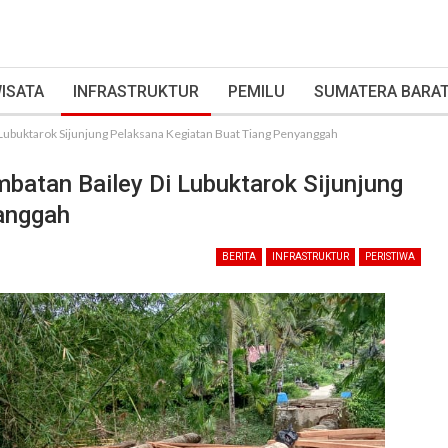
ISATA
INFRASTRUKTUR
PEMILU
SUMATERA BARA
Lubuktarok Sijunjung Pelaksana Kegiatan Buat Tiang Penyanggah
batan Bailey Di Lubuktarok Sijunjung
anggah
BERITA
INFRASTRUKTUR
PERISTIWA