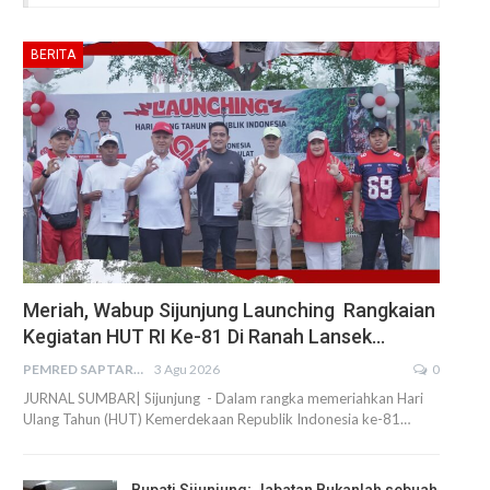
BERITA
Meriah, Wabup Sijunjung Launching Rangkaian
Kegiatan HUT RI Ke-81 Di Ranah Lansek…
PEMRED SAPTARIUS
3 Agu 2026
0
JURNAL SUMBAR| Sijunjung - Dalam rangka memeriahkan Hari
Ulang Tahun (HUT) Kemerdekaan Republik Indonesia ke-81…