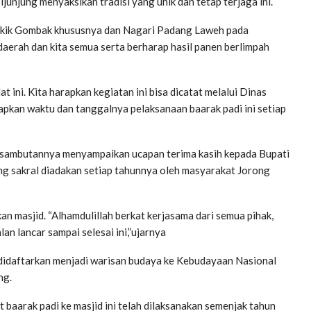
unjung menyaksikan tradisi yang unik dan tetap terjaga ini.
ukik Gombak khususnya dan Nagari Padang Laweh pada
aerah dan kita semua serta berharap hasil panen berlimpah
 ini. Kita harapkan kegiatan ini bisa dicatat melalui Dinas
pkan waktu dan tanggalnya pelaksanaan baarak padi ini setiap
m sambutannya menyampaikan ucapan terima kasih kepada Bupati
ng sakral diadakan setiap tahunnya oleh masyarakat Jorong
an masjid. “Alhamdulillah berkat kerjasama dari semua pihak,
lan lancar sampai selesai ini,”ujarnya
h didaftarkan menjadi warisan budaya ke Kebudayaan Nasional
ng.
 baarak padi ke masjid ini telah dilaksanakan semenjak tahun