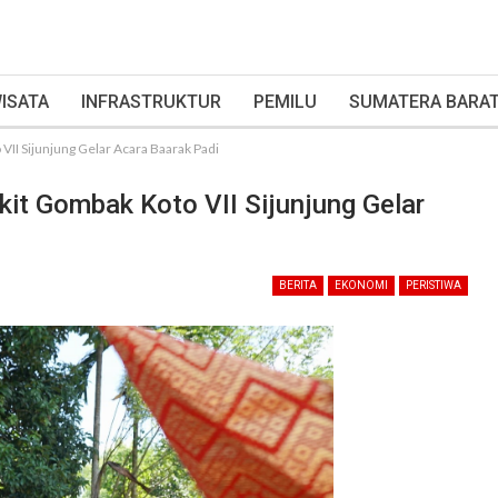
ISATA
INFRASTRUKTUR
PEMILU
SUMATERA BARA
VII Sijunjung Gelar Acara Baarak Padi
kit Gombak Koto VII Sijunjung Gelar
BERITA
EKONOMI
PERISTIWA