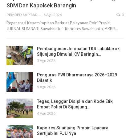
SDM Dan Kapolsek Barangin
PEMRED SAPTARIUS
6 Agu 2026
0
Regenerasi Kepemimpinan Perkuat Pelayanan Polri Presisi
JURNAL SUMBAR| Sawahlunto - Kapolres Sawahlunto, AKBP…
Pembangunan Jembatan TKR Lubuktarok
Sijunjung Dimulai, CV Beringin…
5 Agu 2026
Pengurus PWI Dharmasraya 2026–2029
Dilantik
5 Agu 2026
Tegas, Langgar Disiplin dan Kode Etik,
Empat Polisi Di Sijunjung…
4 Agu 2026
Kapolres Sijunjung Pimpin Upacara
Sertijab Ini PJU Nya