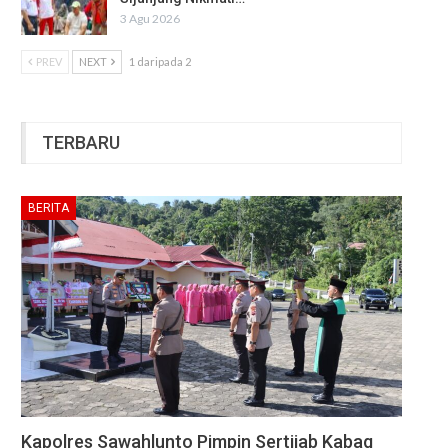
3 Agu 2026
PREV
NEXT
1 daripada 2
TERBARU
BERITA
Kapolres Sawahlunto Pimpin Sertijab Kabag