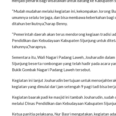
menjadi penarik bagi wisatawan untuk datang ke Kabupaten Sij
“Mudah mudahan melalui kegiatan ini, kekompakan Jorong B
umumnya selalu terjaga, dan bisa membawa keberkahan bagi d
ditahun berikutnya,”harap Benny.
“Pemerintah daerah akan terus mendorong kegiaan tradisi adat
Pendidikan dan Kebudayaan Kabupaten Sijunjung untuk diteta
tahunnya,”harapnya.
Sementara itu, Wali Nagari Padang Laweh, Jouharudin dala
Sijunjung beserta rombongan yang telah hadir pada acara ya
Bukik Gombak Nagari Padang Laweh tersebut.
Kegiatan ini lanjut Jouharudin bertujuan untuk mensejahterak
kegiatan yang dimulai dari jam setengah 9 pagi tadi bisa berja
Kegiatan baarak padi ke masjid ini tambah Jouharudin, suda
melalui Dinas Pendidikan dan Kebudayaan Kabupaten Sijunju
Ketua panitia pelaksana, Nur Basri mengatakan, kegiatan adat