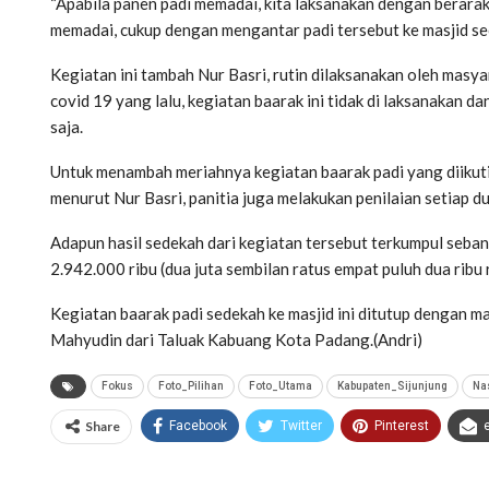
“Apabila panen padi memadai, kita laksanakan dengan berarak
memadai, cukup dengan mengantar padi tersebut ke masjid sec
Kegiatan ini tambah Nur Basri, rutin dilaksanakan oleh mas
covid 19 yang lalu, kegiatan baarak ini tidak di laksanakan 
saja.
Untuk menambah meriahnya kegiatan baarak padi yang diikuti
menurut Nur Basri, panitia juga melakukan penilaian setiap d
Adapun hasil sedekah dari kegiatan tersebut terkumpul seban
2.942.000 ribu (dua juta sembilan ratus empat puluh dua ribu 
Kegiatan baarak padi sedekah ke masjid ini ditutup dengan
Mahyudin dari Taluak Kabuang Kota Padang.(Andri)
Fokus
Foto_Pilihan
Foto_Utama
Kabupaten_Sijunjung
Na
Share
Facebook
Twitter
Pinterest