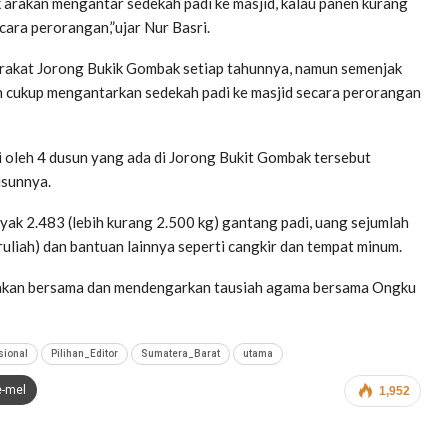
 arakan mengantar sedekah padi ke masjid, kalau panen kurang
ara perorangan,”ujar Nur Basri.
yarakat Jorong Bukik Gombak setiap tahunnya, namun semenjak
dan cukup mengantarkan sedekah padi ke masjid secara perorangan
 oleh 4 dusun yang ada di Jorong Bukit Gombak tersebut
usunnya.
yak 2.483 (lebih kurang 2.500 kg) gantang padi, uang sejumlah
ruliah) dan bantuan lainnya seperti cangkir dan tempat minum.
 makan bersama dan mendengarkan tausiah agama bersama Ongku
sional
Pilihan_Editor
Sumatera_Barat
utama
e-mel
1,952