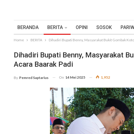
BERANDA
BERITA
OPINI
SOSOK
PARIW
Home
BERITA
Dihadiri Bupati Benny, Masyarakat Bukit Gombak Koto 
Dihadiri Bupati Benny, Masyarakat Bu
Acara Baarak Padi
On
14 Mei 2025
1,952
By
Pemred Saptarius