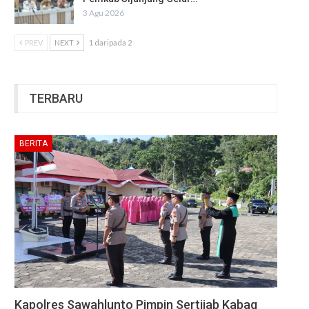
3 Agu 2026
PREV
NEXT
1 daripada 2
TERBARU
BERITA
Kapolres Sawahlunto Pimpin Sertijab Kabag