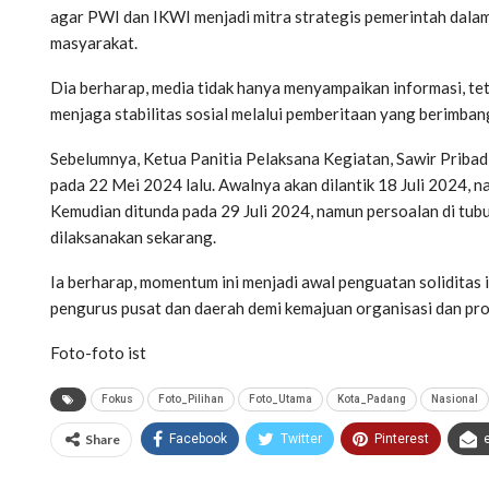
agar PWI dan IKWI menjadi mitra strategis pemerintah dala
masyarakat.
Dia berharap, media tidak hanya menyampaikan informasi, teta
menjaga stabilitas sosial melalui pemberitaan yang berimban
Sebelumnya, Ketua Panitia Pelaksana Kegiatan, Sawir Pribadi
pada 22 Mei 2024 lalu. Awalnya akan dilantik 18 Juli 2024, 
Kemudian ditunda pada 29 Juli 2024, namun persoalan di tubu
dilaksanakan sekarang.
Ia berharap, momentum ini menjadi awal penguatan solidita
pengurus pusat dan daerah demi kemajuan organisasi dan pr
Foto-foto ist
Fokus
Foto_Pilihan
Foto_Utama
Kota_Padang
Nasional
Share
Facebook
Twitter
Pinterest