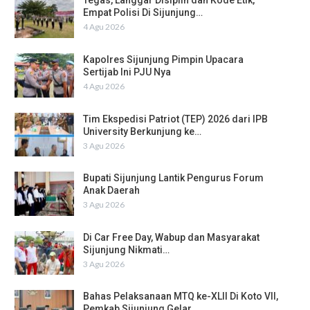
Tegas, Langgar Disiplin dan Kode Etik,
Empat Polisi Di Sijunjung…
4 Agu 2026
Kapolres Sijunjung Pimpin Upacara
Sertijab Ini PJU Nya
4 Agu 2026
Tim Ekspedisi Patriot (TEP) 2026 dari IPB
University Berkunjung ke…
3 Agu 2026
Bupati Sijunjung Lantik Pengurus Forum
Anak Daerah
3 Agu 2026
Di Car Free Day, Wabup dan Masyarakat
Sijunjung Nikmati…
3 Agu 2026
Bahas Pelaksanaan MTQ ke-XLII Di Koto VII,
Pemkab Sijunjung Gelar…