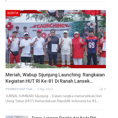
BERITA
Meriah, Wabup Sijunjung Launching Rangkaian
Kegiatan HUT RI Ke-81 Di Ranah Lansek…
PEMRED SAPTARIUS
3 Agu 2026
0
JURNAL SUMBAR| Sijunjung - Dalam rangka memeriahkan Hari
Ulang Tahun (HUT) Kemerdekaan Republik Indonesia ke-81…