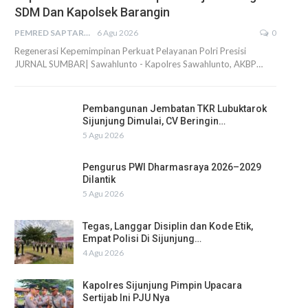
SDM Dan Kapolsek Barangin
PEMRED SAPTARIUS
6 Agu 2026
0
Regenerasi Kepemimpinan Perkuat Pelayanan Polri Presisi
JURNAL SUMBAR| Sawahlunto - Kapolres Sawahlunto, AKBP…
Pembangunan Jembatan TKR Lubuktarok
Sijunjung Dimulai, CV Beringin…
5 Agu 2026
Pengurus PWI Dharmasraya 2026–2029
Dilantik
5 Agu 2026
Tegas, Langgar Disiplin dan Kode Etik,
Empat Polisi Di Sijunjung…
4 Agu 2026
Kapolres Sijunjung Pimpin Upacara
Sertijab Ini PJU Nya