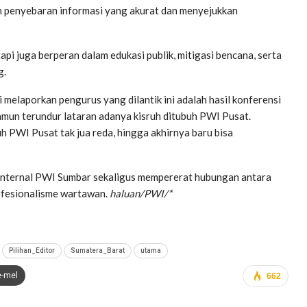
m penyebaran informasi yang akurat dan menyejukkan
pi juga berperan dalam edukasi publik, mitigasi bencana, serta
g.
 melaporkan pengurus yang dilantik ini adalah hasil konferensi
namun terundur lataran adanya kisruh ditubuh PWI Pusat.
h PWI Pusat tak jua reda, hingga akhirnya baru bisa
s internal PWI Sumbar sekaligus mempererat hubungan antara
ofesionalisme wartawan.
haluan/PWI/*
Pilihan_Editor
Sumatera_Barat
utama
e-mel
662