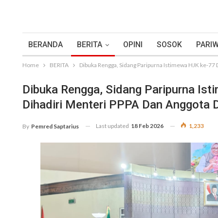
BERANDA
BERITA
OPINI
SOSOK
PARIW
Home
BERITA
Dibuka Rengga, Sidang Paripurna Istimewa HJK ke-77 
Dibuka Rengga, Sidang Paripurna Is
Dihadiri Menteri PPPA Dan Anggota 
Last updated
18 Feb 2026
1,233
By
Pemred Saptarius