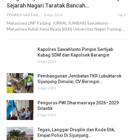
Sejarah Nagari Taratak Bancah…
PEMRED SAPTARIUS
8 Agu 2026
0
Mahasiswa UNP Padang JURNAL SUMBAR| Sawahlunto –
Mahasiswa Kuliah Kerja Nyata (KKN) Universitas Negeri Padang…
Kapolres Sawahlunto Pimpin Sertijab
Kabag SDM dan Kapolsek Barangin
6 Agu 2026
Pembangunan Jembatan TKR Lubuktarok
Sijunjung Dimulai, CV Beringin…
5 Agu 2026
Pengurus PWI Dharmasraya 2026–2029
Dilantik
5 Agu 2026
Tegas, Langgar Disiplin dan Kode Etik,
Empat Polisi Di Sijunjung…