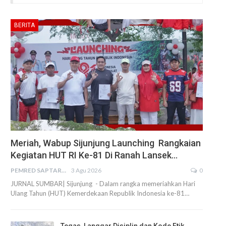
BERITA
Meriah, Wabup Sijunjung Launching Rangkaian
Kegiatan HUT RI Ke-81 Di Ranah Lansek…
PEMRED SAPTARIUS
3 Agu 2026
0
JURNAL SUMBAR| Sijunjung - Dalam rangka memeriahkan Hari
Ulang Tahun (HUT) Kemerdekaan Republik Indonesia ke-81…