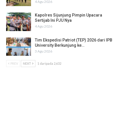
4 Agu 2026
Kapolres Sijunjung Pimpin Upacara
Sertijab Ini PJU Nya
4 Agu 2026
Tim Ekspedisi Patriot (TEP) 2026 dari IPB
University Berkunjung ke…
3 Agu 2026
PREV
NEXT
1 daripada 2,632