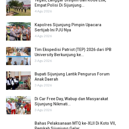
Tegas, Langgar Disiplin dan Kode Etik,
Empat Polisi Di Sijunjung…
4 Agu 2026
Kapolres Sijunjung Pimpin Upacara
Sertijab Ini PJU Nya
4 Agu 2026
Tim Ekspedisi Patriot (TEP) 2026 dari IPB
University Berkunjung ke…
3 Agu 2026
Bupati Sijunjung Lantik Pengurus Forum
Anak Daerah
3 Agu 2026
Di Car Free Day, Wabup dan Masyarakat
Sijunjung Nikmati…
3 Agu 2026
Bahas Pelaksanaan MTQ ke-XLII Di Koto VII,
Pemkab Sijunjung Gelar…