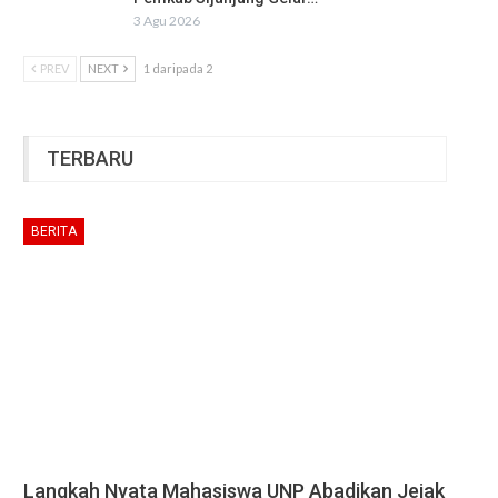
3 Agu 2026
PREV
NEXT
1 daripada 2
TERBARU
BERITA
Langkah Nyata Mahasiswa UNP Abadikan Jejak