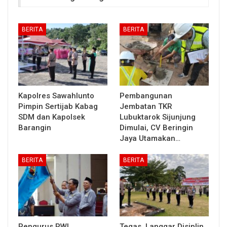
BERITA
BERITA
Kapolres Sawahlunto
Pembangunan
Pimpin Sertijab Kabag
Jembatan TKR
SDM dan Kapolsek
Lubuktarok Sijunjung
Barangin
Dimulai, CV Beringin
Jaya Utamakan…
BERITA
BERITA
Pengurus PWI
Tegas, Langgar Disiplin