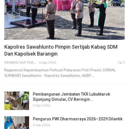
Kapolres Sawahlunto Pimpin Sertijab Kabag SDM
Dan Kapolsek Barangin
PEMRED SAPTARIUS
6 Agu 2026
0
Regenerasi Kepemimpinan Perkuat Pelayanan Polri Presisi JURNAL
SUMBAR| Sawahlunto - Kapolres Sawahlunto, AKBP…
Pembangunan Jembatan TKR Lubuktarok
Sijunjung Dimulai, CV Beringin…
5 Agu 2026
Pengurus PWI Dharmasraya 2026–2029 Dilantik
5 Agu 2026