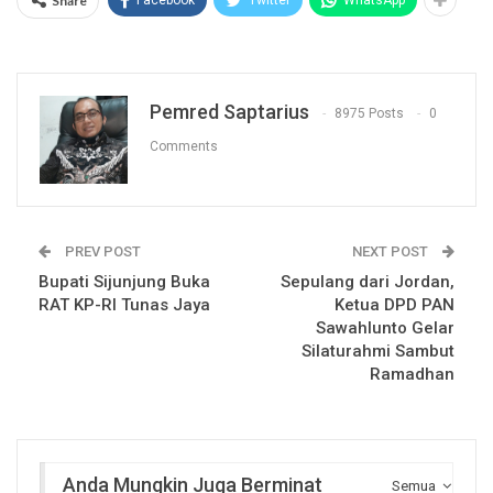
Share
Facebook
Twitter
WhatsApp
Pemred Saptarius
8975 Posts
0
Comments
PREV POST
NEXT POST
Bupati Sijunjung Buka
Sepulang dari Jordan,
RAT KP-RI Tunas Jaya
Ketua DPD PAN
Sawahlunto Gelar
Silaturahmi Sambut
Ramadhan
Anda Mungkin Juga Berminat
Semua