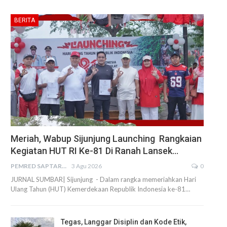
BERITA
Meriah, Wabup Sijunjung Launching Rangkaian
Kegiatan HUT RI Ke-81 Di Ranah Lansek…
PEMRED SAPTARIUS
3 Agu 2026
0
JURNAL SUMBAR| Sijunjung - Dalam rangka memeriahkan Hari
Ulang Tahun (HUT) Kemerdekaan Republik Indonesia ke-81…
Tegas, Langgar Disiplin dan Kode Etik,