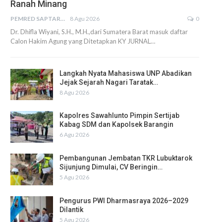
Ranah Minang
PEMRED SAPTARIUS
8 Agu 2026
0
Dr. Dhifla Wiyani, S.H., M.H.,dari Sumatera Barat masuk daftar
Calon Hakim Agung yang Ditetapkan KY JURNAL…
Langkah Nyata Mahasiswa UNP Abadikan
Jejak Sejarah Nagari Taratak…
8 Agu 2026
Kapolres Sawahlunto Pimpin Sertijab
Kabag SDM dan Kapolsek Barangin
6 Agu 2026
Pembangunan Jembatan TKR Lubuktarok
Sijunjung Dimulai, CV Beringin…
5 Agu 2026
Pengurus PWI Dharmasraya 2026–2029
Dilantik
5 Agu 2026