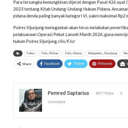
Para tersangka kemungkinan dijerat dengan Pasal 426 ayat 
2023 tentang Kitab Undang-Undang Hukum Pidana. Ancaman p
pidana denda paling banyak kategori VI, yakni maksimal Rp2
Polres Sijunjung menegaskan akan terus melakukan penertib
pelaksanaan Operasi Pekat Lansek Manih 2026, guna mencipt
hukum Polres Sijunjung.
rilis/F.Ist
Fokus
Foto_Pilihan
Foto_Utama
Kabupaten_Sijunjung
Na
Share
Facebook
Twitter
Pinterest
Pemred Saptarius
8977 Posts
0
Comments