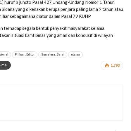
(1) huruf b juncto Pasal 427 Undang-Undang Nomor 1 Tahun
idana yang dikenakan berupa penjara paling lama 9 tahun atau
 miliar sebagaimana diatur dalam Pasal 79 KUHP
an terhadap segala bentuk penyakit masyarakat selama
akan situasi kamtibmas yang aman dan kondusif di wilayah
sional
Pilihan_Editor
Sumatera_Barat
utama
e-mel
1,793