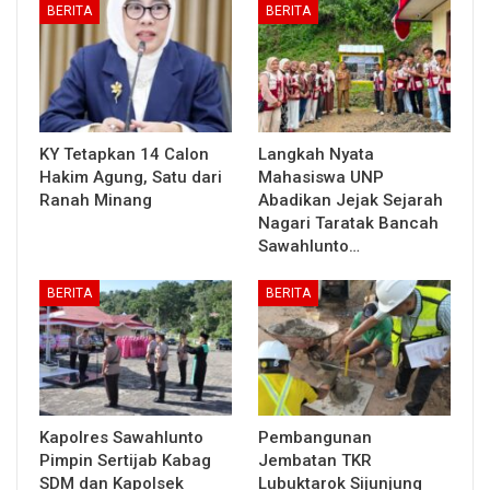
BERITA
BERITA
KY Tetapkan 14 Calon
Langkah Nyata
Hakim Agung, Satu dari
Mahasiswa UNP
Ranah Minang
Abadikan Jejak Sejarah
Nagari Taratak Bancah
Sawahlunto…
BERITA
BERITA
Kapolres Sawahlunto
Pembangunan
Pimpin Sertijab Kabag
Jembatan TKR
SDM dan Kapolsek
Lubuktarok Sijunjung