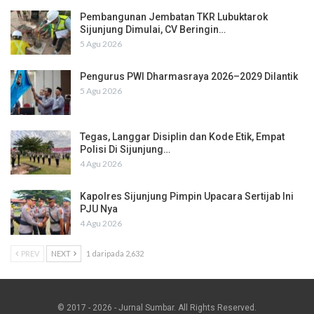
Pembangunan Jembatan TKR Lubuktarok
Sijunjung Dimulai, CV Beringin…
5 Agu 2026
Pengurus PWI Dharmasraya 2026–2029 Dilantik
5 Agu 2026
Tegas, Langgar Disiplin dan Kode Etik, Empat
Polisi Di Sijunjung…
4 Agu 2026
Kapolres Sijunjung Pimpin Upacara Sertijab Ini
PJU Nya
4 Agu 2026
PREV
NEXT
1 daripada 2,632
© 2017 - 2026 - Jurnal Sumbar. All Rights Reserved.