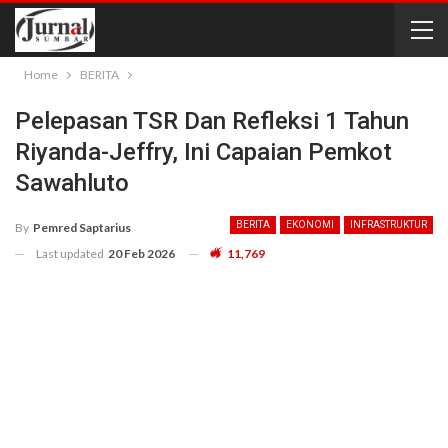
Home
BERITA
Pelepasan TSR Dan Refleksi 1 Tahun
Riyanda-Jeffry, Ini Capaian Pemkot
Sawahluto
BERITA
EKONOMI
INFRASTRUKTUR
By
Pemred Saptarius
Last updated
20 Feb 2026
11,769