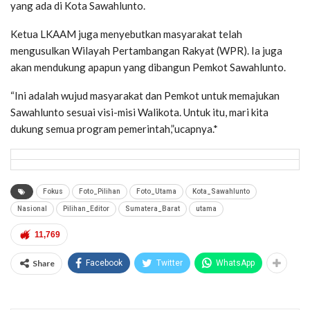
yang ada di Kota Sawahlunto.
Ketua LKAAM juga menyebutkan masyarakat telah
mengusulkan Wilayah Pertambangan Rakyat (WPR). Ia juga
akan mendukung apapun yang dibangun Pemkot Sawahlunto.
“Ini adalah wujud masyarakat dan Pemkot untuk memajukan
Sawahlunto sesuai visi-misi Walikota. Untuk itu, mari kita
dukung semua program pemerintah,”ucapnya.*
Fokus
Foto_Pilihan
Foto_Utama
Kota_Sawahlunto
Nasional
Pilihan_Editor
Sumatera_Barat
utama
11,769
Share
Facebook
Twitter
WhatsApp