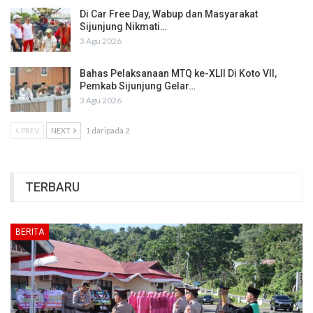
Di Car Free Day, Wabup dan Masyarakat
Sijunjung Nikmati…
3 Agu 2026
Bahas Pelaksanaan MTQ ke-XLII Di Koto VII,
Pemkab Sijunjung Gelar…
3 Agu 2026
PREV
NEXT
1 daripada 2
TERBARU
BERITA