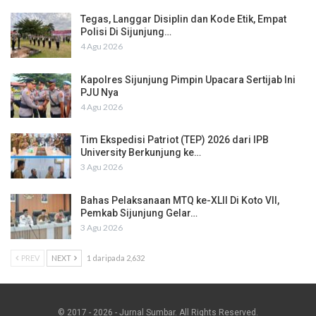
Tegas, Langgar Disiplin dan Kode Etik, Empat
Polisi Di Sijunjung…
4 Agu 2026
Kapolres Sijunjung Pimpin Upacara Sertijab Ini
PJU Nya
4 Agu 2026
Tim Ekspedisi Patriot (TEP) 2026 dari IPB
University Berkunjung ke…
3 Agu 2026
Bahas Pelaksanaan MTQ ke-XLII Di Koto VII,
Pemkab Sijunjung Gelar…
3 Agu 2026
PREV
NEXT
1 daripada 2,632
© 2017 - 2026 - Jurnal Sumbar. All Rights Reserved.