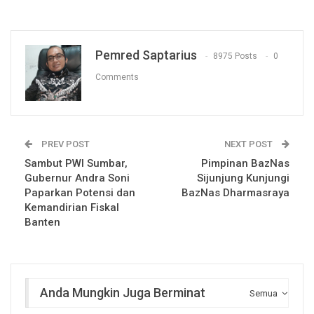
Pemred Saptarius
8975 Posts
0
Comments
PREV POST
NEXT POST
Sambut PWI Sumbar,
Pimpinan BazNas
Gubernur Andra Soni
Sijunjung Kunjungi
Paparkan Potensi dan
BazNas Dharmasraya
Kemandirian Fiskal
Banten
Anda Mungkin Juga Berminat
Semua