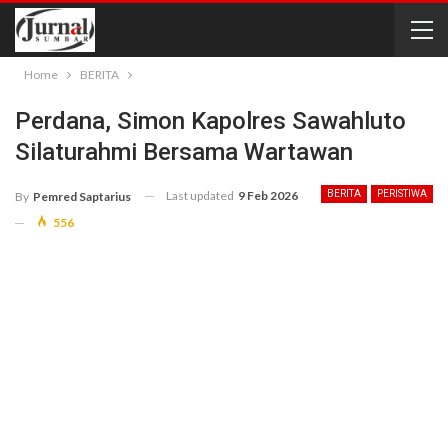
Home
BERITA
Perdana, Simon Kapolres Sawahluto
Silaturahmi Bersama Wartawan
Last updated
9 Feb 2026
BERITA
PERISTIWA
By
Pemred Saptarius
556