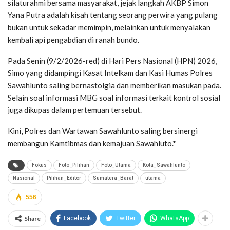
silaturahmi bersama masyarakat, jejak langkah AKBP Simon
Yana Putra adalah kisah tentang seorang perwira yang pulang
bukan untuk sekadar memimpin, melainkan untuk menyalakan
kembali api pengabdian di ranah bundo.
Pada Senin (9/2/2026-red) di Hari Pers Nasional (HPN) 2026,
Simo yang didampingi Kasat Intelkam dan Kasi Humas Polres
Sawahlunto saling bernastolgia dan memberikan masukan pada.
Selain soal informasi MBG soal informasi terkait kontrol sosial
juga dikupas dalam pertemuan tersebut.
Kini, Polres dan Wartawan Sawahlunto saling bersinergi
membangun Kamtibmas dan kemajuan Sawahluto.*
Fokus
Foto_Pilihan
Foto_Utama
Kota_Sawahlunto
Nasional
Pilihan_Editor
Sumatera_Barat
utama
556
Share
Facebook
Twitter
WhatsApp