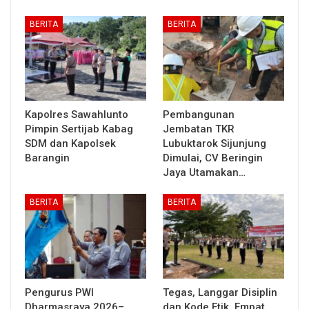
BERITA
BERITA
Kapolres Sawahlunto
Pembangunan
Pimpin Sertijab Kabag
Jembatan TKR
SDM dan Kapolsek
Lubuktarok Sijunjung
Barangin
Dimulai, CV Beringin
Jaya Utamakan…
BERITA
BERITA
Pengurus PWI
Tegas, Langgar Disiplin
Dharmasraya 2026–
dan Kode Etik, Empat