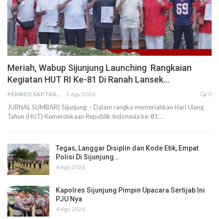
Meriah, Wabup Sijunjung Launching Rangkaian
Kegiatan HUT RI Ke-81 Di Ranah Lansek…
PEMRED SAPTARIUS
3 Agu 2026
0
JURNAL SUMBAR| Sijunjung - Dalam rangka memeriahkan Hari Ulang
Tahun (HUT) Kemerdekaan Republik Indonesia ke-81…
Tegas, Langgar Disiplin dan Kode Etik, Empat
Polisi Di Sijunjung…
4 Agu 2026
Kapolres Sijunjung Pimpin Upacara Sertijab Ini
PJU Nya
4 Agu 2026