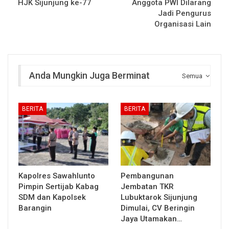
HJK Sijunjung ke-77
Anggota PWI Dilarang
Jadi Pengurus
Organisasi Lain
Anda Mungkin Juga Berminat
Semua
BERITA
BERITA
Kapolres Sawahlunto
Pembangunan
Pimpin Sertijab Kabag
Jembatan TKR
SDM dan Kapolsek
Lubuktarok Sijunjung
Barangin
Dimulai, CV Beringin
Jaya Utamakan…