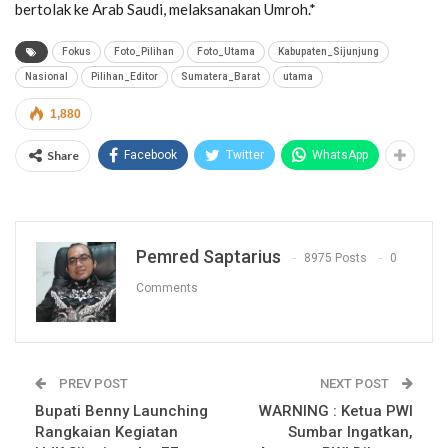
bertolak ke Arab Saudi, melaksanakan Umroh.*
Fokus
Foto_Pilihan
Foto_Utama
Kabupaten_Sijunjung
Nasional
Pilihan_Editor
Sumatera_Barat
utama
1,880
Share
Facebook
Twitter
WhatsApp
Pemred Saptarius
8975 Posts
0
Comments
PREV POST
NEXT POST
Bupati Benny Launching
WARNING : Ketua PWI
Rangkaian Kegiatan
Sumbar Ingatkan,