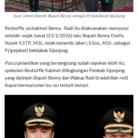
Saat Jaheri dilantik Bupati Benny sebagai Pj Sekdakab Sijunjung
Reshuffle
ala
kabinet Benny -Radi itu dilaksanakan–menyusul
setelah–sejak Jumat (23/1/2026) lalu, Bupati Benny Dwifa
Yuswir S.STP., M.Si., telah melantik Jaheri, S.Sos., M.Si., sebagai
Pj (pejabat) Sekdakab Sijunjung.
Pasca
pelantikan yang berlangsung sudah sepekan lebih itu,
spekulasi Reshuffle Kabinet dilingkungan Pemkab Sijunjung
yang dipimpin Bupati Benny dan Wabup Radi (Iradatillah-red)
itupun bermunculan isu-isu terkait mutasi.