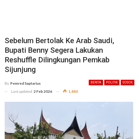
Sebelum Bertolak Ke Arab Saudi,
Bupati Benny Segera Lakukan
Reshuffle Dilingkungan Pemkab
Sijunjung
BERITA
POLITIK
SOSOK
By
Pemred Saptarius
Last updated
2 Feb 2026
1,880