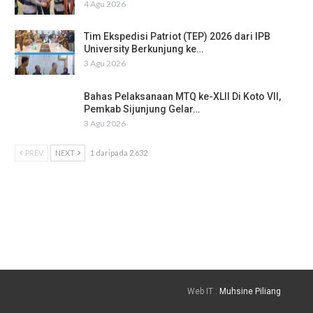
4 Agu 2026
Tim Ekspedisi Patriot (TEP) 2026 dari IPB
University Berkunjung ke…
3 Agu 2026
Bahas Pelaksanaan MTQ ke-XLII Di Koto VII,
Pemkab Sijunjung Gelar…
3 Agu 2026
PREV
NEXT
1 daripada 2,632
Web IT :
Muhsine Piliang