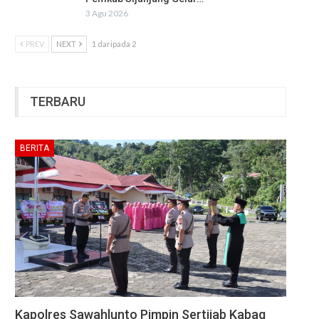
3 Agu 2026
PREV
NEXT
1 daripada 2
TERBARU
BERITA
Kapolres Sawahlunto Pimpin Sertijab Kabag