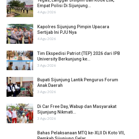
Tegas, Langgar Disiplin dan Kode Etik,
Empat Polisi Di Sijunjung…
4 Agu 2026
Kapolres Sijunjung Pimpin Upacara
Sertijab Ini PJU Nya
4 Agu 2026
Tim Ekspedisi Patriot (TEP) 2026 dari IPB
University Berkunjung ke…
3 Agu 2026
Bupati Sijunjung Lantik Pengurus Forum
Anak Daerah
3 Agu 2026
Di Car Free Day, Wabup dan Masyarakat
Sijunjung Nikmati…
3 Agu 2026
Bahas Pelaksanaan MTQ ke-XLII Di Koto VII,
Pemkab Sijunjung Gelar…