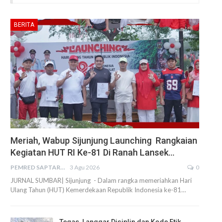
BERITA
Meriah, Wabup Sijunjung Launching Rangkaian
Kegiatan HUT RI Ke-81 Di Ranah Lansek…
PEMRED SAPTARIUS
3 Agu 2026
0
JURNAL SUMBAR| Sijunjung - Dalam rangka memeriahkan Hari
Ulang Tahun (HUT) Kemerdekaan Republik Indonesia ke-81…