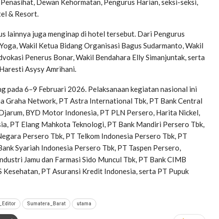
Penasihat, Dewan Kehormatan, Pengurus Harian, seksi-seksi,
tel & Resort.
 lainnya juga menginap di hotel tersebut. Dari Pengurus
 Yoga, Wakil Ketua Bidang Organisasi Bagus Sudarmanto, Wakil
vokasi Penerus Bonar, Wakil Bendahara Elly Simanjuntak, serta
 Haresti Asysy Amrihani.
 pada 6–9 Februari 2026. Pelaksanaan kegiatan nasional ini
tha Graha Network, PT Astra International Tbk, PT Bank Central
 Djarum, BYD Motor Indonesia, PT PLN Persero, Harita Nickel,
ia, PT Elang Mahkota Teknologi, PT Bank Mandiri Persero Tbk,
egara Persero Tbk, PT Telkom Indonesia Persero Tbk, PT
ank Syariah Indonesia Persero Tbk, PT Taspen Persero,
 Industri Jamu dan Farmasi Sido Muncul Tbk, PT Bank CIMB
S Kesehatan, PT Asuransi Kredit Indonesia, serta PT Pupuk
_Editor
Sumatera_Barat
utama