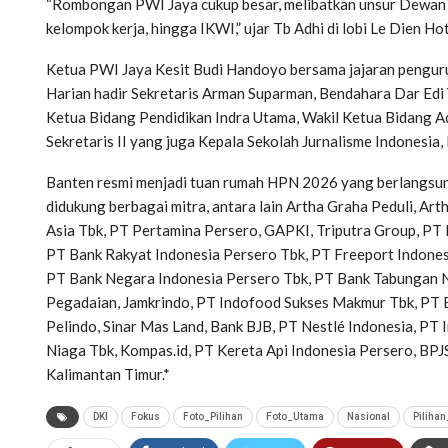
“Rombongan PWI Jaya cukup besar, melibatkan unsur Dewan 
kelompok kerja, hingga IKWI,” ujar Tb Adhi di lobi Le Dien Ho
Ketua PWI Jaya Kesit Budi Handoyo bersama jajaran pengurus
Harian hadir Sekretaris Arman Suparman, Bendahara Dar Edi
Ketua Bidang Pendidikan Indra Utama, Wakil Ketua Bidang Ad
Sekretaris II yang juga Kepala Sekolah Jurnalisme Indonesia,
Banten resmi menjadi tuan rumah HPN 2026 yang berlangsung
didukung berbagai mitra, antara lain Artha Graha Peduli, Ar
Asia Tbk, PT Pertamina Persero, GAPKI, Triputra Group, PT
PT Bank Rakyat Indonesia Persero Tbk, PT Freeport Indones
PT Bank Negara Indonesia Persero Tbk, PT Bank Tabungan N
Pegadaian, Jamkrindo, PT Indofood Sukses Makmur Tbk, PT B
Pelindo, Sinar Mas Land, Bank BJB, PT Nestlé Indonesia, PT
Niaga Tbk, Kompas.id, PT Kereta Api Indonesia Persero, BPJ
Kalimantan Timur.*
DKI
Fokus
Foto_Pilihan
Foto_Utama
Nasional
Pilihan