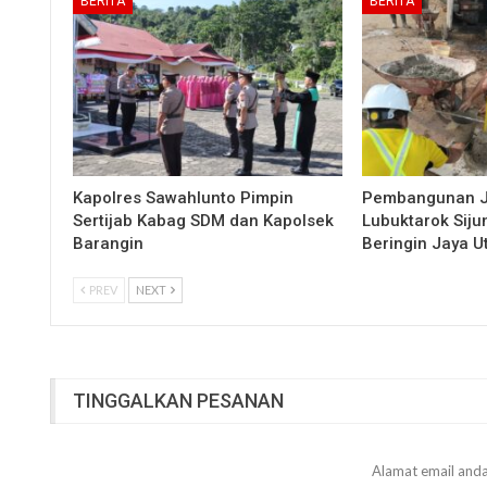
BERITA
BERITA
Kapolres Sawahlunto Pimpin
Pembangunan 
Sertijab Kabag SDM dan Kapolsek
Lubuktarok Siju
Barangin
Beringin Jaya 
PREV
NEXT
TINGGALKAN PESANAN
Alamat email anda