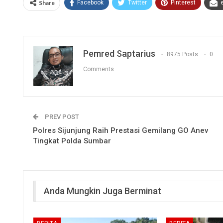
Share
Facebook
Twitter
Pinterest
Pemred Saptarius
8975 Posts
0
Comments
PREV POST
Polres Sijunjung Raih Prestasi Gemilang GO Anev
Tingkat Polda Sumbar
Anda Mungkin Juga Berminat