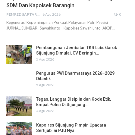
SDM Dan Kapolsek Barangin
PEMRED SAPTARIUS
6 Agu 2026
0
Regenerasi Kepemimpinan Perkuat Pelayanan Polri Presisi
JURNAL SUMBAR| Sawahlunto - Kapolres Sawahlunto, AKBP…
Pembangunan Jembatan TKR Lubuktarok
Sijunjung Dimulai, CV Beringin…
5 Agu 2026
Pengurus PWI Dharmasraya 2026–2029
Dilantik
5 Agu 2026
Tegas, Langgar Disiplin dan Kode Etik,
Empat Polisi Di Sijunjung…
4 Agu 2026
Kapolres Sijunjung Pimpin Upacara
Sertijab Ini PJU Nya