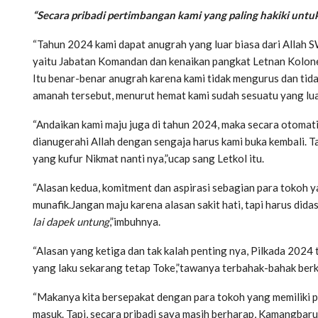
“Secara pribadi pertimbangan kami yang paling hakiki untuk 
“Tahun 2024 kami dapat anugrah yang luar biasa dari Allah 
yaitu Jabatan Komandan dan kenaikan pangkat Letnan Kolone
Itu benar-benar anugrah karena kami tidak mengurus dan tida
amanah tersebut, menurut hemat kami sudah sesuatu yang luar
“Andaikan kami maju juga di tahun 2024, maka secara otomati
dianugerahi Allah dengan sengaja harus kami buka kembali. 
yang kufur Nikmat nanti nya,”ucap sang Letkol itu.
“Alasan kedua, komitment dan aspirasi sebagian para tokoh y
munafik.Jangan maju karena alasan sakit hati, tapi harus didasa
lai dapek untung
,”imbuhnya.
“Alasan yang ketiga dan tak kalah penting nya, Pilkada 2024 t
yang laku sekarang tetap Toke,”tawanya terbahak-bahak berk
“Makanya kita bersepakat dengan para tokoh yang memiliki pa
masuk. Tapi, secara pribadi saya masih berharap, Kamangbaru