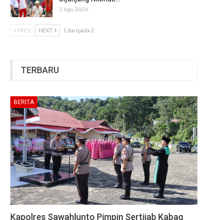
3 Agu 2026
PREV
NEXT
1 daripada 2
TERBARU
BERITA
Kapolres Sawahlunto Pimpin Sertijab Kabag