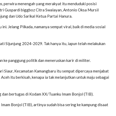
us
, perwira menengah yang merakyat itu menduduki posisi
tri Guspardi biggboz Citra Swalayan, Antonio Oksa Mursil
ng dan Udo Sarikal Ketua Partai Hanura.
ini. Jelang Pilkada, namanya sempat viral, baik di media sosial
ti Sijunjung 2024-2029. Tak hanya itu, iapun telah melakukan
n ke panggung politik dan meneruskan karir di militer.
agari Siaur, Kecamatan Kamangbaru itu sempat dipercaya menjabat
h itu berkisah, kenapa ia tak melanjutkan untuk maju sebagai
 dan bertugas di
Kodam XX/Tuanku Imam Bonjol (TIB).
mam Bonjol (TIB), artinya sudah bisa sering ke kampung disaat