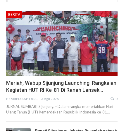
BERITA
Meriah, Wabup Sijunjung Launching Rangkaian
Kegiatan HUT RI Ke-81 Di Ranah Lansek…
PEMRED SAPTARIUS
3 Agu 2026
0
JURNAL SUMBAR| Sijunjung - Dalam rangka memeriahkan Hari
Ulang Tahun (HUT) Kemerdekaan Republik Indonesia ke-81…