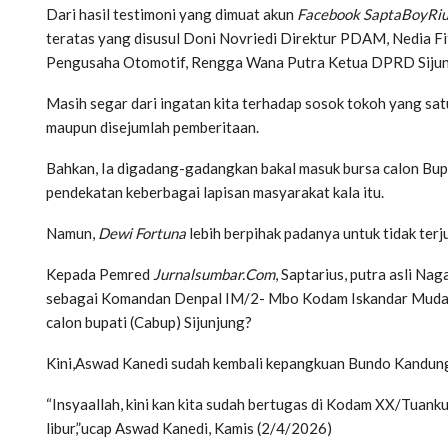
Dari hasil testimoni yang dimuat akun
Facebook SaptaBoyRi
teratas yang disusul Doni Novriedi Direktur PDAM, Nedia Fi
Pengusaha Otomotif, Rengga Wana Putra Ketua DPRD Sijunju
Masih segar dari ingatan kita terhadap sosok tokoh yang satu 
maupun disejumlah pemberitaan.
Bahkan, Ia digadang-gadangkan bakal masuk bursa calon Bupa
pendekatan keberbagai lapisan masyarakat kala itu.
Namun,
Dewi Fortuna
lebih berpihak padanya untuk tidak terju
Kepada Pemred
Jurnalsumbar.Com
, Saptarius, putra asli N
sebagai Komandan Denpal IM/2- Mbo Kodam Iskandar Muda Ace
calon bupati (Cabup) Sijunjung?
Kini,Aswad Kanedi sudah kembali kepangkuan Bundo Kandung
“Insyaallah, kini kan kita sudah bertugas di
Kodam XX/Tuanku I
libur
,”ucap Aswad Kanedi, Kamis (2/4/2026)