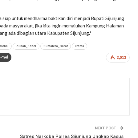
a siap untuk mendharma baktikan diri menjadi Bupati Sijunjung
da masyarakat, jika kita ingin memajukan Kampung Halaman
ng ada dibagian utara Kabupaten Sijunjung.*
sional
Pilihan_Editor
Sumatera_Barat
utama
e-mel
2,013
NEXT POST
Satres Narkoba Polres Sijunjung Ungkap Kasus