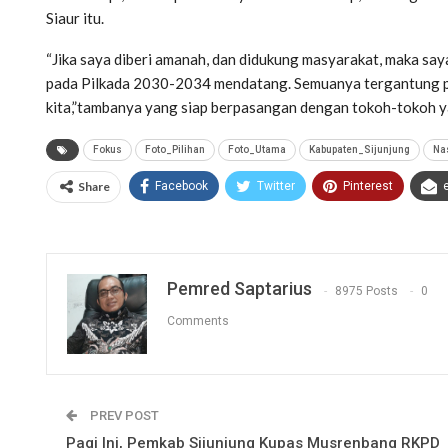
Siaur itu.
“Jika saya diberi amanah, dan didukung masyarakat, maka say
pada Pilkada 2030-2034 mendatang. Semuanya tergantung pa
kita,”tambanya yang siap berpasangan dengan tokoh-tokoh ya
Fokus
Foto_Pilihan
Foto_Utama
Kabupaten_Sijunjung
Na
Share
Facebook
Twitter
Pinterest
Pemred Saptarius
8975 Posts
0
Comments
PREV POST
Pagi Ini, Pemkab Sijunjung Kupas Musrenbang RKPD