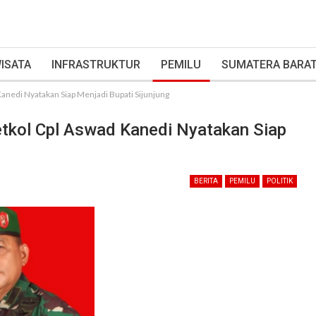
ISATA
INFRASTRUKTUR
PEMILU
SUMATERA BARA
anedi Nyatakan Siap Menjadi Bupati Sijunjung
tkol Cpl Aswad Kanedi Nyatakan Siap
BERITA
PEMILU
POLITIK