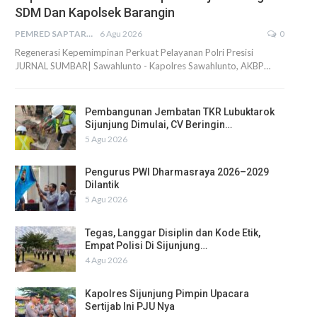
SDM Dan Kapolsek Barangin
PEMRED SAPTARIUS
6 Agu 2026
0
Regenerasi Kepemimpinan Perkuat Pelayanan Polri Presisi
JURNAL SUMBAR| Sawahlunto - Kapolres Sawahlunto, AKBP…
Pembangunan Jembatan TKR Lubuktarok
Sijunjung Dimulai, CV Beringin…
5 Agu 2026
Pengurus PWI Dharmasraya 2026–2029
Dilantik
5 Agu 2026
Tegas, Langgar Disiplin dan Kode Etik,
Empat Polisi Di Sijunjung…
4 Agu 2026
Kapolres Sijunjung Pimpin Upacara
Sertijab Ini PJU Nya