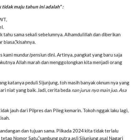
tidak maju tahun ini adalah” :
SWT,
l.
k tahu sama sekali sebelumnya. Alhamdulillah dan diberikan
 biasa,”kisahnya.
s kami mundur/pensiun dini. Artinya, pangkat yang baru saja
Takutnya Allah marah dan menggolongkan kita menjadi orang
ang katanya peduli Sijunjung, toh masih banyak oknum nya yang
ri niat yang baik. Jadi, cerita beda
nan jurus nyo main juo. Asa
idak jauh dari Pilpres dan Pileg kemarin. Tokoh nggak laku lagi,
isah.
ndangan dan tujuan sama. Pilkada 2024 kita tidak terlalu
 tetap Nomor Satu,”sambung putra asli Sijunjung asal Nagari