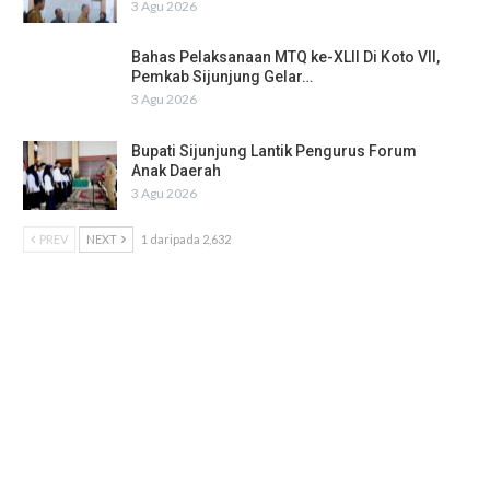
3 Agu 2026
Bahas Pelaksanaan MTQ ke-XLII Di Koto VII,
Pemkab Sijunjung Gelar…
3 Agu 2026
Bupati Sijunjung Lantik Pengurus Forum
Anak Daerah
3 Agu 2026
PREV
NEXT
1 daripada 2,632