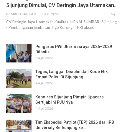
Sijunjung Dimulai, CV Beringin Jaya Utamakan…
PEMRED SAPTARIUS
5 Agu 2026
0
CV Beringin Jaya Utamakan Kualitas JURNAL SUMBAR| Sijunjung
- Pembangunan jembatan Tigo Korong (TKR) akses…
Pengurus PWI Dharmasraya 2026–2029
Dilantik
5 Agu 2026
Tegas, Langgar Disiplin dan Kode Etik,
Empat Polisi Di Sijunjung…
4 Agu 2026
Kapolres Sijunjung Pimpin Upacara
Sertijab Ini PJU Nya
4 Agu 2026
Tim Ekspedisi Patriot (TEP) 2026 dari IPB
University Berkunjung ke…