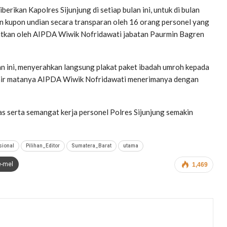
rikan Kapolres Sijunjung di setiap bulan ini, untuk di bulan
an kupon undian secara transparan oleh 16 orang personel yang
apatkan oleh AIPDA Wiwik Nofridawati jabatan Paurmin Bagren
n ini, menyerahkan langsung plakat paket ibadah umroh kepada
air matanya AIPDA Wiwik Nofridawati menerimanya dengan
s serta semangat kerja personel Polres Sijunjung semakin
sional
Pilihan_Editor
Sumatera_Barat
utama
e-mel
1,469