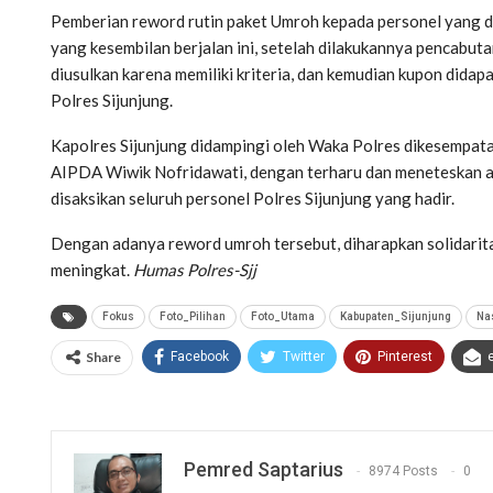
Pemberian reword rutin paket Umroh kepada personel yang dibe
yang kesembilan berjalan ini, setelah dilakukannya pencabut
diusulkan karena memiliki kriteria, dan kemudian kupon did
Polres Sijunjung.
Kapolres Sijunjung didampingi oleh Waka Polres dikesempata
AIPDA Wiwik Nofridawati, dengan terharu dan meneteskan 
disaksikan seluruh personel Polres Sijunjung yang hadir.
Dengan adanya reword umroh tersebut, diharapkan solidarita
meningkat.
Humas Polres-Sjj
Fokus
Foto_Pilihan
Foto_Utama
Kabupaten_Sijunjung
Na
Share
Facebook
Twitter
Pinterest
Pemred Saptarius
8974 Posts
0