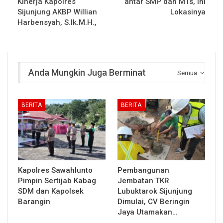
Kinerja Kapolres
antar SMP dan MTs, Ini
Sijunjung AKBP Willian
Lokasinya
Harbensyah, S.Ik.M.H.,
Anda Mungkin Juga Berminat
Semua
BERITA
BERITA
Kapolres Sawahlunto
Pembangunan
Pimpin Sertijab Kabag
Jembatan TKR
SDM dan Kapolsek
Lubuktarok Sijunjung
Barangin
Dimulai, CV Beringin
Jaya Utamakan…