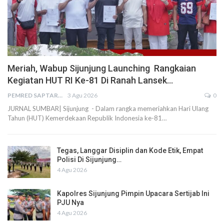
Meriah, Wabup Sijunjung Launching Rangkaian
Kegiatan HUT RI Ke-81 Di Ranah Lansek…
PEMRED SAPTARIUS
3 Agu 2026
0
JURNAL SUMBAR| Sijunjung - Dalam rangka memeriahkan Hari Ulang
Tahun (HUT) Kemerdekaan Republik Indonesia ke-81…
Tegas, Langgar Disiplin dan Kode Etik, Empat
Polisi Di Sijunjung…
4 Agu 2026
Kapolres Sijunjung Pimpin Upacara Sertijab Ini
PJU Nya
4 Agu 2026