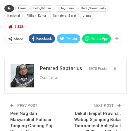
Fokus
Foto_Pilihan
Foto_Utama
Kota_Sawahlunto
Nasional
Pilihan_Editor
Sumatera_Barat
utama
7,112
Share
Facebook
Twitter
WhatsApp
Pemred Saptarius
8975 Posts
0
Comments
PREV POST
NEXT POST
PemNag dan
Diikuti Empat Provinsi,
Masyarakat Pulasan
Wabup Sijunjung Buka
Tanjung Gadang Puji
Tournament Volleyball