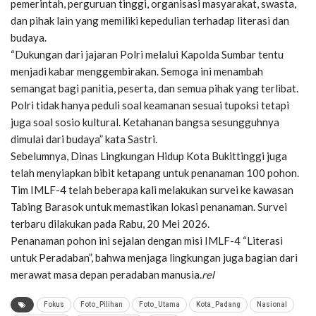
pemerintah, perguruan tinggi, organisasi masyarakat, swasta,
dan pihak lain yang memiliki kepedulian terhadap literasi dan
budaya.
“Dukungan dari jajaran Polri melalui Kapolda Sumbar tentu
menjadi kabar menggembirakan. Semoga ini menambah
semangat bagi panitia, peserta, dan semua pihak yang terlibat.
Polri tidak hanya peduli soal keamanan sesuai tupoksi tetapi
juga soal sosio kultural. Ketahanan bangsa sesungguhnya
dimulai dari budaya” kata Sastri.
Sebelumnya, Dinas Lingkungan Hidup Kota Bukittinggi juga
telah menyiapkan bibit ketapang untuk penanaman 100 pohon.
Tim IMLF-4 telah beberapa kali melakukan survei ke kawasan
Tabing Barasok untuk memastikan lokasi penanaman. Survei
terbaru dilakukan pada Rabu, 20 Mei 2026.
Penanaman pohon ini sejalan dengan misi IMLF-4 “Literasi
untuk Peradaban”, bahwa menjaga lingkungan juga bagian dari
merawat masa depan peradaban manusia.
rel
Fokus
Foto_Pilihan
Foto_Utama
Kota_Padang
Nasional