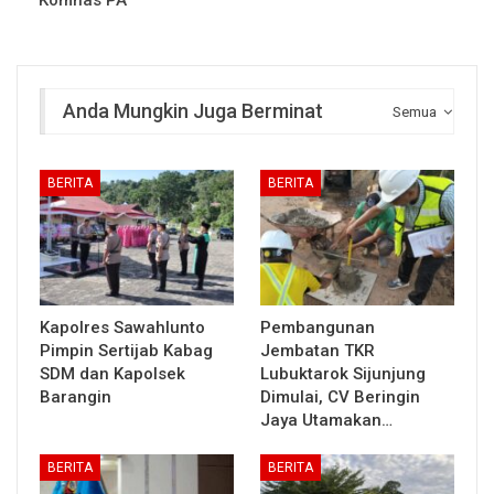
Komnas PA
Anda Mungkin Juga Berminat
Semua
BERITA
BERITA
Kapolres Sawahlunto
Pembangunan
Pimpin Sertijab Kabag
Jembatan TKR
SDM dan Kapolsek
Lubuktarok Sijunjung
Barangin
Dimulai, CV Beringin
Jaya Utamakan…
BERITA
BERITA