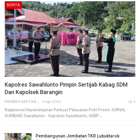
BERITA
Kapolres Sawahlunto Pimpin Sertijab Kabag SDM
Dan Kapolsek Barangin
PEMRED SAPTARIUS
6 Agu 2026
0
Regenerasi Kepemimpinan Perkuat Pelayanan Polri Presisi JURNAL
SUMBAR| Sawahlunto - Kapolres Sawahlunto, AKBP…
Pembangunan Jembatan TKR Lubuktarok