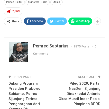
Pilihan_Editor
Sumatera_Barat
utama
7,069
Share
Facebook
Twitter
WhatsApp
Pemred Saptarius
8975 Posts
0
Comments
PREV POST
NEXT POST
Dukung Program
Pileg 2029, Partai
Presiden Prabowo
NasDem Sijunjung
Subianto, Polres
Dinakhodai Antonio
Sijunjung Terima
Oksa Mursil Incar Posisi
Penghargaan dari
Pimpinan DPRD