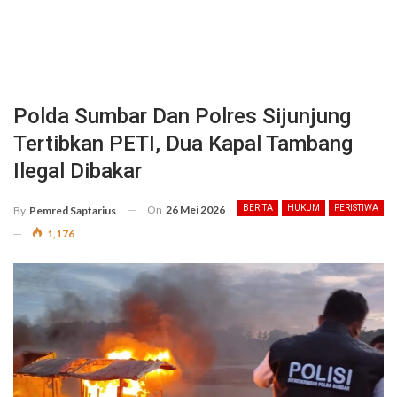
Polda Sumbar Dan Polres Sijunjung
Tertibkan PETI, Dua Kapal Tambang
Ilegal Dibakar
On
26 Mei 2026
BERITA
HUKUM
PERISTIWA
By
Pemred Saptarius
1,176