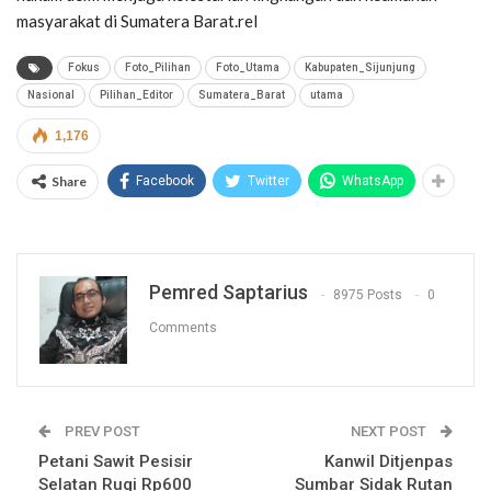
masyarakat di Sumatera Barat.rel
Fokus
Foto_Pilihan
Foto_Utama
Kabupaten_Sijunjung
Nasional
Pilihan_Editor
Sumatera_Barat
utama
1,176
Share
Facebook
Twitter
WhatsApp
Pemred Saptarius
8975 Posts
0
Comments
PREV POST
NEXT POST
Petani Sawit Pesisir
Kanwil Ditjenpas
Selatan Rugi Rp600
Sumbar Sidak Rutan