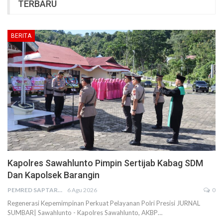
TERBARU
BERITA
Kapolres Sawahlunto Pimpin Sertijab Kabag SDM
Dan Kapolsek Barangin
PEMRED SAPTARIUS
6 Agu 2026
0
Regenerasi Kepemimpinan Perkuat Pelayanan Polri Presisi JURNAL
SUMBAR| Sawahlunto - Kapolres Sawahlunto, AKBP…