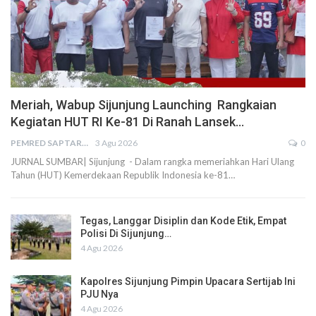
Meriah, Wabup Sijunjung Launching Rangkaian
Kegiatan HUT RI Ke-81 Di Ranah Lansek…
PEMRED SAPTARIUS
3 Agu 2026
0
JURNAL SUMBAR| Sijunjung - Dalam rangka memeriahkan Hari Ulang
Tahun (HUT) Kemerdekaan Republik Indonesia ke-81…
Tegas, Langgar Disiplin dan Kode Etik, Empat
Polisi Di Sijunjung…
4 Agu 2026
Kapolres Sijunjung Pimpin Upacara Sertijab Ini
PJU Nya
4 Agu 2026