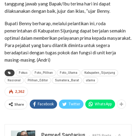
tanggung jawab yang Bapak/Ibu terima hari ini dapat
dilaksanakan dengan baik, jujur dan iklas, “ujar Benny.
Bupati Benny berharap, melalui pelantikan ini, roda
pemerintahan di Kabupaten Sijunjung dapat berjalan semakin
optimal dalam memberikan pelayanan prima kepada masyarakat.
Para pejabat yang baru dilantik diminta untuk segera
beradaptasi dengan tugas pokok dan fungsi di unit kerja
masing-masing. (Andri)
Fokus
Foto_Pilihan
Foto_Utama
Kabupaten_Sijunjung
Nasional
Pilihan_Editor
Sumatera_Barat
utama
2,362
Share
Facebook
Twitter
WhatsApp
Pemred Saptarius
8975 Posts
0