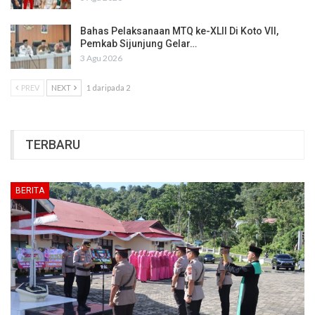
Bahas Pelaksanaan MTQ ke-XLII Di Koto VII,
Pemkab Sijunjung Gelar…
3 Agu 2026
PREV
NEXT
1 daripada 2
TERBARU
BERITA