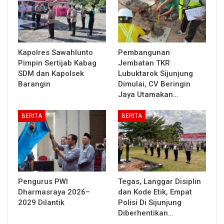
Kapolres Sawahlunto
Pembangunan
Pimpin Sertijab Kabag
Jembatan TKR
SDM dan Kapolsek
Lubuktarok Sijunjung
Barangin
Dimulai, CV Beringin
Jaya Utamakan…
BERITA
BERITA
Pengurus PWI
Tegas, Langgar Disiplin
Dharmasraya 2026–
dan Kode Etik, Empat
2029 Dilantik
Polisi Di Sijunjung
Diberhentikan…