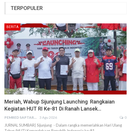
TERPOPULER
BERITA
Meriah, Wabup Sijunjung Launching Rangkaian
Kegiatan HUT RI Ke-81 Di Ranah Lansek…
PEMRED SAPTARIUS
3 Agu 2026
0
JURNAL SUMBAR| Sijunjung - Dalam rangka memeriahkan Hari Ulang
Tahun (HUT) Kemerdekaan Republik Indonesia ke-81…