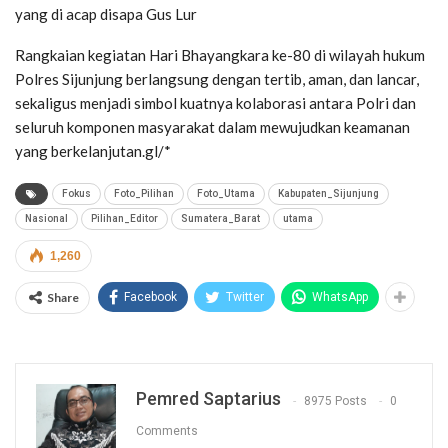
yang di acap disapa Gus Lur
Rangkaian kegiatan Hari Bhayangkara ke-80 di wilayah hukum
Polres Sijunjung berlangsung dengan tertib, aman, dan lancar,
sekaligus menjadi simbol kuatnya kolaborasi antara Polri dan
seluruh komponen masyarakat dalam mewujudkan keamanan
yang berkelanjutan.gl/*
Fokus
Foto_Pilihan
Foto_Utama
Kabupaten_Sijunjung
Nasional
Pilihan_Editor
Sumatera_Barat
utama
1,260
Share
Facebook
Twitter
WhatsApp
Pemred Saptarius
8975 Posts
0
Comments