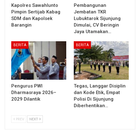
Kapolres Sawahlunto
Pembangunan
Pimpin Sertijab Kabag
Jembatan TKR
SDM dan Kapolsek
Lubuktarok Sijunjung
Barangin
Dimulai, CV Beringin
Jaya Utamakan…
BERITA
BERITA
Pengurus PWI
Tegas, Langgar Disiplin
Dharmasraya 2026–
dan Kode Etik, Empat
2029 Dilantik
Polisi Di Sijunjung
Diberhentikan…
PREV
NEXT