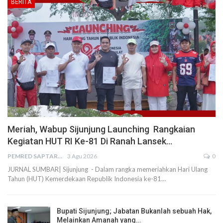
BERITA
Meriah, Wabup Sijunjung Launching Rangkaian
Kegiatan HUT RI Ke-81 Di Ranah Lansek…
PEMRED SAPTARIUS
3 Agu 2026
0
JURNAL SUMBAR| Sijunjung - Dalam rangka memeriahkan Hari Ulang
Tahun (HUT) Kemerdekaan Republik Indonesia ke-81…
Bupati Sijunjung; Jabatan Bukanlah sebuah Hak,
Melainkan Amanah yang…