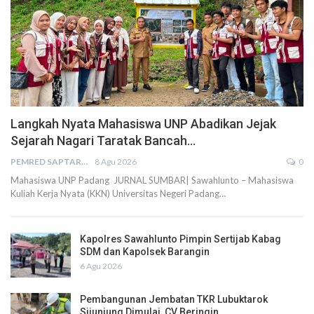
Langkah Nyata Mahasiswa UNP Abadikan Jejak
Sejarah Nagari Taratak Bancah…
PEMRED SAPTARIUS
8 Agu 2026
0
Mahasiswa UNP Padang JURNAL SUMBAR| Sawahlunto – Mahasiswa
Kuliah Kerja Nyata (KKN) Universitas Negeri Padang…
Kapolres Sawahlunto Pimpin Sertijab Kabag
SDM dan Kapolsek Barangin
6 Agu 2026
Pembangunan Jembatan TKR Lubuktarok
Sijunjung Dimulai, CV Beringin…