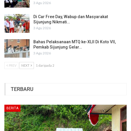
3 Agu 2026
Di Car Free Day, Wabup dan Masyarakat
Sijunjung Nikmati…
3 Agu 2026
Bahas Pelaksanaan MTQ ke-XLII Di Koto VII,
Pemkab Sijunjung Gelar…
3 Agu 2026
PREV
NEXT
1 daripada 2
TERBARU
BERITA