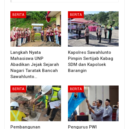
BERITA
BERITA
Langkah Nyata
Kapolres Sawahlunto
Mahasiswa UNP
Pimpin Sertijab Kabag
Abadikan Jejak Sejarah
SDM dan Kapolsek
Nagari Taratak Bancah
Barangin
Sawahlunto…
BERITA
BERITA
Pembangunan
Pengurus PWI