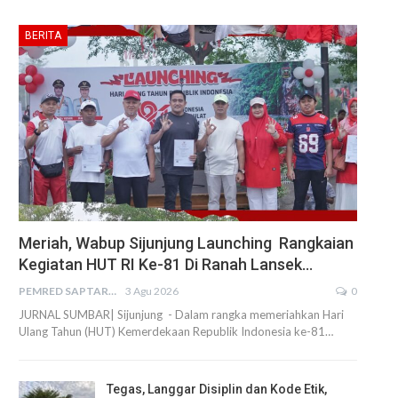
BERITA
Meriah, Wabup Sijunjung Launching Rangkaian
Kegiatan HUT RI Ke-81 Di Ranah Lansek…
PEMRED SAPTARIUS
3 Agu 2026
0
JURNAL SUMBAR| Sijunjung - Dalam rangka memeriahkan Hari
Ulang Tahun (HUT) Kemerdekaan Republik Indonesia ke-81…
Tegas, Langgar Disiplin dan Kode Etik,