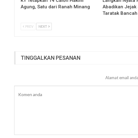
KY Tetapkan 14 Calon Hakim
Langkah Nyata
Agung, Satu dari Ranah Minang
Abadikan Jejak 
Taratak Bancah
PREV
NEXT
TINGGALKAN PESANAN
Alamat email anda