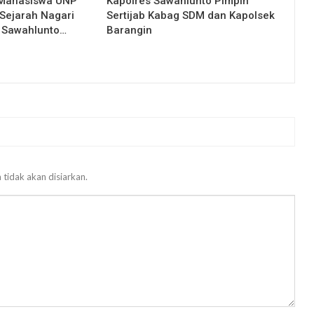
 Mahasiswa UNP
Kapolres Sawahlunto Pimpin
Sejarah Nagari
Sertijab Kabag SDM dan Kapolsek
 Sawahlunto…
Barangin
 tidak akan disiarkan.