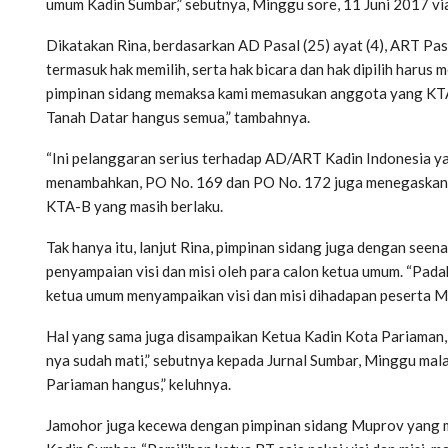
umum Kadin Sumbar,” sebutnya, Minggu sore, 11 Juni 2017 vi
Dikatakan Rina, berdasarkan AD Pasal (25) ayat (4), ART Pas
termasuk hak memilih, serta hak bicara dan hak dipilih harus
pimpinan sidang memaksa kami memasukan anggota yang KTA-B-
Tanah Datar hangus semua,” tambahnya.
“Ini pelanggaran serius terhadap AD/ART Kadin Indonesia y
menambahkan, PO No. 169 dan PO No. 172 juga menegaskan,
KTA-B yang masih berlaku.
Tak hanya itu, lanjut Rina, pimpinan sidang juga dengan see
penyampaian visi dan misi oleh para calon ketua umum. “Pad
ketua umum menyampaikan visi dan misi dihadapan peserta Mup
Hal yang sama juga disampaikan Ketua Kadin Kota Pariaman
nya sudah mati,” sebutnya kepada Jurnal Sumbar, Minggu malam
Pariaman hangus,” keluhnya.
Jamohor juga kecewa dengan pimpinan sidang Muprov yang m