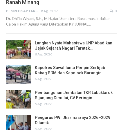
Ranah Minang
PEMRED SAPTARIUS
8 Agu 2026
0
Dr. Dhifla Wiyani, S.H., M.H.,dari Sumatera Barat masuk daftar
Calon Hakim Agung yang Ditetapkan KY JURNAL…
Langkah Nyata Mahasiswa UNP Abadikan
Jejak Sejarah Nagari Taratak…
8 Agu 2026
Kapolres Sawahlunto Pimpin Sertijab
Kabag SDM dan Kapolsek Barangin
6 Agu 2026
Pembangunan Jembatan TKR Lubuktarok
Sijunjung Dimulai, CV Beringin…
5 Agu 2026
Pengurus PWI Dharmasraya 2026–2029
Dilantik
5 Agu 2026