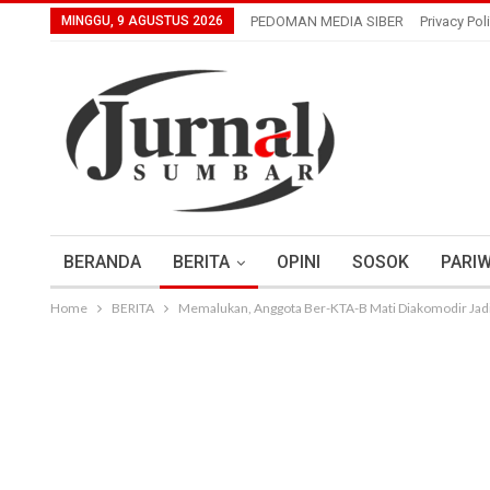
MINGGU, 9 AGUSTUS 2026
PEDOMAN MEDIA SIBER
Privacy Pol
BERANDA
BERITA
OPINI
SOSOK
PARIW
Home
BERITA
Memalukan, Anggota Ber-KTA-B Mati Diakomodir Jadi