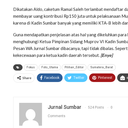
Dikatakan Aldo, caketum Ramal Saleh terlambat mendaftar dar
membayar uang kontribusi Rp150 juta untuk pelaksanaan Mup
karena di Kadin Sumbar banyak yang memiliki KTA-B lebih dar
Guna mendapatkan penjelasan atas hal yang dikeluhkan para
menghubungi Ketua Pimpinan Sidang Muprov VI Kadin Sumbar
Pesan WA Jurnal Sumbar dibacanya, tapi tidak dibalas. Sepe
kekecewaan para ketua kadin daerah tersebut.
[Enye]
Fokus
Foto_Utama
Pilihan_Editor
Sumatera_Barat
Share
Facebook
Twitter
Pinterest
Jurnal Sumbar
524 Posts
0
Comments