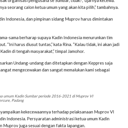
asak organisasi pengusaha se Sumbar, tidak?,” ujarnya kecewa.
daknya seorang calon ketua umum yang akan kita pilih,” tambahnya.
in Indonesia, dan pimpinan sidang Muprov harus dimintakan
sama-sama berharap supaya Kadin Indonesia menurunkan tim
 “Ini harus diusut tuntas,” kata Rina. “Kalau tidak, ini akan jadi
 Kadin di tengah masyarakat,” timpal Jamohor.
sarkan Undang-undang dan ditetapkan dengan Keppres saja
Ini sangat mengecewakan dan sangat memalukan kami sebagai
ketua umum Kadin Sumbar periode 2016-2021 di Muprov VI
ercure, Padang
nyampaikan kekecewaannya terhadap pelaksanaan Muprov VI
in Indonesia. Persyaratan administrasi ketua umum Kadin
an Muprov juga sesuai dengan fakta lapangan.