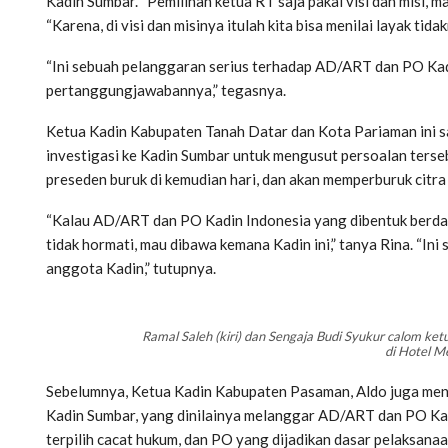
Kadin Sumbar. “Pemilihan ketua RT saja pakai visi dan misi, m
“Karena, di visi dan misinya itulah kita bisa menilai layak ti
“Ini sebuah pelanggaran serius terhadap AD/ART dan PO Kad
pertanggungjawabannya,” tegasnya.
Ketua Kadin Kabupaten Tanah Datar dan Kota Pariaman ini 
investigasi ke Kadin Sumbar untuk mengusut persoalan tersebut.
preseden buruk di kemudian hari, dan akan memperburuk citra
“Kalau AD/ART dan PO Kadin Indonesia yang dibentuk berda
tidak hormati, mau dibawa kemana Kadin ini,” tanya Rina. “
anggota Kadin,” tutupnya.
Ramal Saleh (kiri) dan Sengaja Budi Syukur calom 
di Hotel M
Sebelumnya, Ketua Kadin Kabupaten Pasaman, Aldo juga me
Kadin Sumbar, yang dinilainya melanggar AD/ART dan PO Kad
terpilih cacat hukum, dan PO yang dijadikan dasar pelaksana