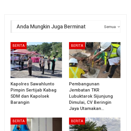
Anda Mungkin Juga Berminat
Semua
BERITA
BERITA
Kapolres Sawahlunto
Pembangunan
Pimpin Sertijab Kabag
Jembatan TKR
SDM dan Kapolsek
Lubuktarok Sijunjung
Barangin
Dimulai, CV Beringin
Jaya Utamakan…
BERITA
BERITA