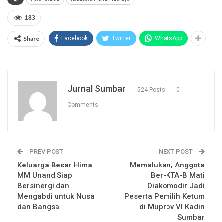
183
Share
Facebook
Twitter
WhatsApp
Jurnal Sumbar
524 Posts
0
Comments
PREV POST
NEXT POST
Keluarga Besar Hima
Memalukan, Anggota
MM Unand Siap
Ber-KTA-B Mati
Bersinergi dan
Diakomodir Jadi
Mengabdi untuk Nusa
Peserta Pemilih Ketum
dan Bangsa
di Muprov VI Kadin
Sumbar