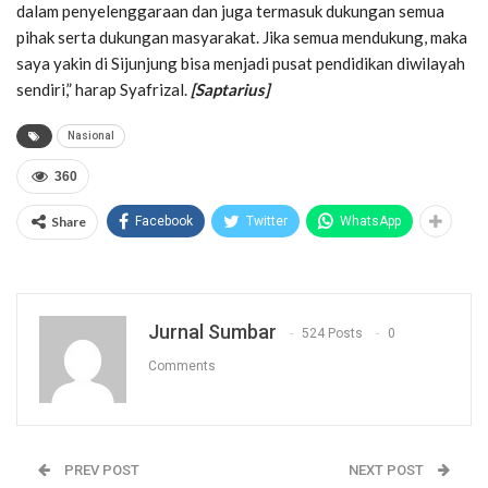
dalam penyelenggaraan dan juga termasuk dukungan semua
pihak serta dukungan masyarakat. Jika semua mendukung, maka
saya yakin di Sijunjung bisa menjadi pusat pendidikan diwilayah
sendiri,” harap Syafrizal.
[Saptarius]
Nasional
360
Share
Facebook
Twitter
WhatsApp
Jurnal Sumbar
524 Posts
0
Comments
PREV POST
NEXT POST