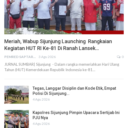
Meriah, Wabup Sijunjung Launching Rangkaian
Kegiatan HUT RI Ke-81 Di Ranah Lansek…
PEMRED SAPTARIUS
3 Agu 2026
0
JURNAL SUMBAR| Sijunjung - Dalam rangka memeriahkan Hari Ulang
Tahun (HUT) Kemerdekaan Republik Indonesia ke-81…
Tegas, Langgar Disiplin dan Kode Etik, Empat
Polisi Di Sijunjung…
4 Agu 2026
Kapolres Sijunjung Pimpin Upacara Sertijab Ini
PJU Nya
4 Agu 2026