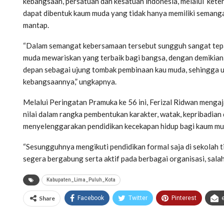
kebangsaan, persatuan dan kesatuan indonesia, melalui kete
dapat dibentuk kaum muda yang tidak hanya memiliki semanga
mantap.
“Dalam semangat kebersamaan tersebut sungguh sangat tepat
muda mewariskan yang terbaik bagi bangsa, dengan demikian 
depan sebagai ujung tombak pembinaan kau muda, sehingga u
kebangsaannya,” ungkapnya.
Melalui Peringatan Pramuka ke 56 ini, Ferizal Ridwan meng
nilai dalam rangka pembentukan karakter, watak, kepribadi
menyelenggarakan pendidikan kecekapan hidup bagi kaum mu
“Sesungguhnya mengikuti pendidikan formal saja di sekolah t
segera bergabung serta aktif pada berbagai organisasi, sal
Kabupaten_Lima_Puluh_Kota
Share
Facebook
Twitter
Pinterest