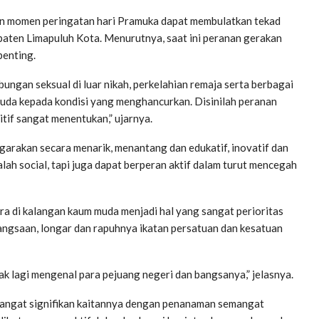
n momen peringatan hari Pramuka dapat membulatkan tekad
aten Limapuluh Kota. Menurutnya, saat ini peranan gerakan
penting.
ngan seksual di luar nikah, perkelahian remaja serta berbagai
muda kepada kondisi yang menghancurkan. Disinilah peranan
if sangat menentukan,” ujarnya.
arakan secara menarik, menantang dan edukatif, inovatif dan
alah social, tapi juga dapat berperan aktif dalam turut mencegah
ra di kalangan kaum muda menjadi hal yang sangat perioritas
bangsaan, longar dan rapuhnya ikatan persatuan dan kesatuan
dak lagi mengenal para pejuang negeri dan bangsanya,” jelasnya.
angat signifikan kaitannya dengan penanaman semangat