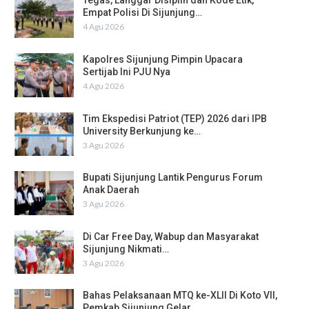
Tegas, Langgar Disiplin dan Kode Etik,
Empat Polisi Di Sijunjung…
4 Agu 2026
Kapolres Sijunjung Pimpin Upacara
Sertijab Ini PJU Nya
4 Agu 2026
Tim Ekspedisi Patriot (TEP) 2026 dari IPB
University Berkunjung ke…
3 Agu 2026
Bupati Sijunjung Lantik Pengurus Forum
Anak Daerah
3 Agu 2026
Di Car Free Day, Wabup dan Masyarakat
Sijunjung Nikmati…
3 Agu 2026
Bahas Pelaksanaan MTQ ke-XLII Di Koto VII,
Pemkab Sijunjung Gelar…