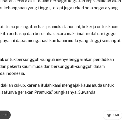
rlibatan secara aktif dalam berbagai kegiatan kepramukaan akan
t kebangsaan yang tinggi, tetapi juga tekad bela negara yang
 tema peringatan hari pramuka tahun ini, bekerja untuk kaum
kita berharap dan berusaha secara maksimal mulai dari gugus
paya ini dapat mengahasilkan kaum muda yang tinggi semangat
ajak untuk bersungguh-sunguh menyelenggarakan pendidikan
an dan pekerti kaum muda dan bersungguh-sungguh dalam
da indonesia.
idaklah cukup, karena itulah kami mengajak kaum muda untuk
ah satunya gerakan Pramuka,” pungkasnya. Suwanda
e-mel
160