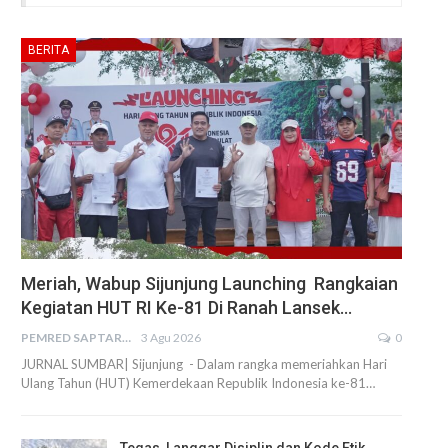
BERITA
Meriah, Wabup Sijunjung Launching Rangkaian
Kegiatan HUT RI Ke-81 Di Ranah Lansek…
PEMRED SAPTARIUS
3 Agu 2026
0
JURNAL SUMBAR| Sijunjung - Dalam rangka memeriahkan Hari
Ulang Tahun (HUT) Kemerdekaan Republik Indonesia ke-81…