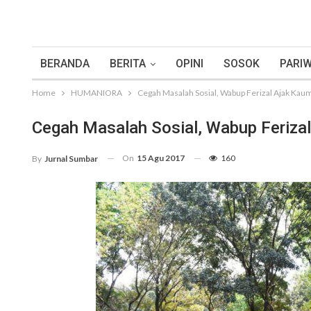
BERANDA
BERITA
OPINI
SOSOK
PARIW
Home
HUMANIORA
Cegah Masalah Sosial, Wabup Ferizal Ajak Kau
Cegah Masalah Sosial, Wabup Feriza
On
15 Agu 2017
160
By
Jurnal Sumbar