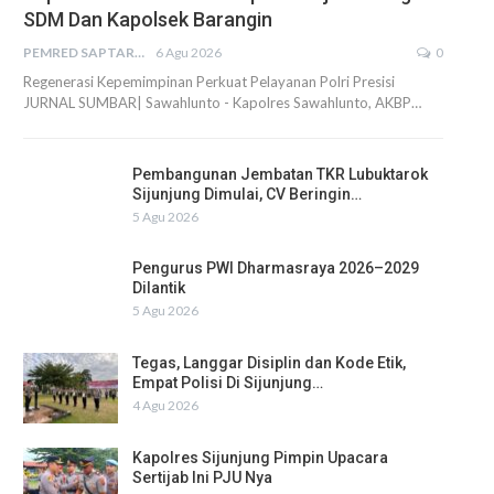
SDM Dan Kapolsek Barangin
PEMRED SAPTARIUS
6 Agu 2026
0
Regenerasi Kepemimpinan Perkuat Pelayanan Polri Presisi
JURNAL SUMBAR| Sawahlunto - Kapolres Sawahlunto, AKBP…
Pembangunan Jembatan TKR Lubuktarok
Sijunjung Dimulai, CV Beringin…
5 Agu 2026
Pengurus PWI Dharmasraya 2026–2029
Dilantik
5 Agu 2026
Tegas, Langgar Disiplin dan Kode Etik,
Empat Polisi Di Sijunjung…
4 Agu 2026
Kapolres Sijunjung Pimpin Upacara
Sertijab Ini PJU Nya