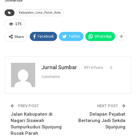
Kabupaten_Lima_Puluh_Kota
175
Share
Facebook
Twitter
WhatsApp
Jurnal Sumbar
8914 Posts
0
Comments
PREV POST
NEXT POST
Jalan Kabupaten di
Delapan Pejabat
Nagari Sisawah
Bertarung Jadi Sekda
Sumpurkudus Sijunjung
Sijunjung
Rusak Parah