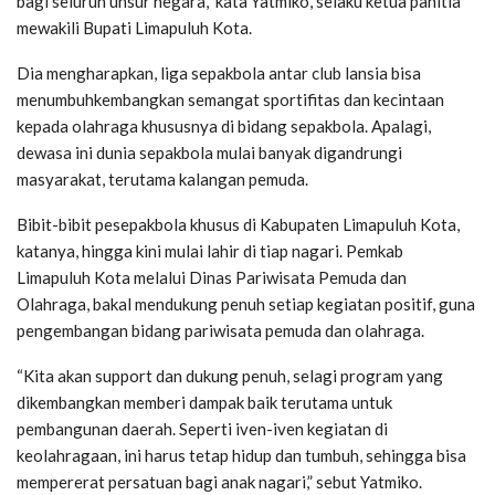
bagi seluruh unsur negara,” kata Yatmiko, selaku ketua panitia
mewakili Bupati Limapuluh Kota.
Dia mengharapkan, liga sepakbola antar club lansia bisa
menumbuhkembangkan semangat sportifitas dan kecintaan
kepada olahraga khususnya di bidang sepakbola. Apalagi,
dewasa ini dunia sepakbola mulai banyak digandrungi
masyarakat, terutama kalangan pemuda.
Bibit-bibit pesepakbola khusus di Kabupaten Limapuluh Kota,
katanya, hingga kini mulai lahir di tiap nagari. Pemkab
Limapuluh Kota melalui Dinas Pariwisata Pemuda dan
Olahraga, bakal mendukung penuh setiap kegiatan positif, guna
pengembangan bidang pariwisata pemuda dan olahraga.
“Kita akan support dan dukung penuh, selagi program yang
dikembangkan memberi dampak baik terutama untuk
pembangunan daerah. Seperti iven-iven kegiatan di
keolahragaan, ini harus tetap hidup dan tumbuh, sehingga bisa
mempererat persatuan bagi anak nagari,” sebut Yatmiko.