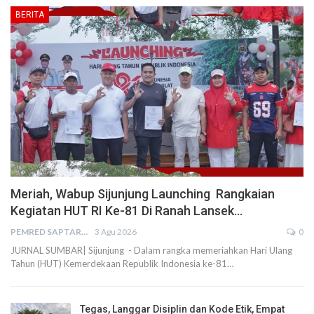
BERITA
Meriah, Wabup Sijunjung Launching Rangkaian
Kegiatan HUT RI Ke-81 Di Ranah Lansek…
PEMRED SAPTARIUS
3 Agu 2026
0
JURNAL SUMBAR| Sijunjung - Dalam rangka memeriahkan Hari Ulang
Tahun (HUT) Kemerdekaan Republik Indonesia ke-81…
Tegas, Langgar Disiplin dan Kode Etik, Empat