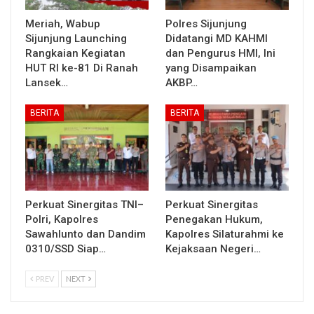
Meriah, Wabup
Polres Sijunjung
Sijunjung Launching
Didatangi MD KAHMI
Rangkaian Kegiatan
dan Pengurus HMI, Ini
HUT RI ke-81 Di Ranah
yang Disampaikan
Lansek…
AKBP…
BERITA
BERITA
Perkuat Sinergitas TNI–
Perkuat Sinergitas
Polri, Kapolres
Penegakan Hukum,
Sawahlunto dan Dandim
Kapolres Silaturahmi ke
0310/SSD Siap…
Kejaksaan Negeri…
PREV
NEXT