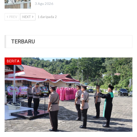
3 Agu 2026
PREV
NEXT
1 daripada 2
TERBARU
BERITA