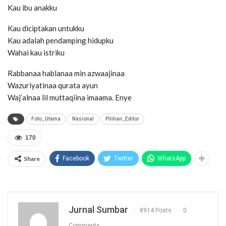
Kau ibu anakku
Kau diciptakan untukku
Kau adalah pendamping hidupku
Wahai kau istriku
Rabbanaa hablanaa min azwaajinaa
Wazuriyatinaa qurata ayun
Waj’alnaa lil muttaqiina imaama. Enye
Foto_Utama
Nasional
Pilihan_Editor
170
Share
Facebook
Twitter
WhatsApp
Jurnal Sumbar
8914 Posts
0
Comments