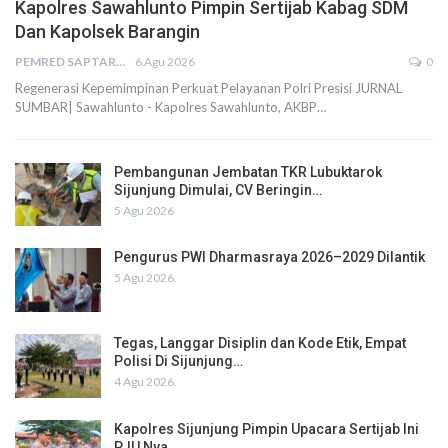
Kapolres Sawahlunto Pimpin Sertijab Kabag SDM
Dan Kapolsek Barangin
PEMRED SAPTARIUS
6 Agu 2026
0
Regenerasi Kepemimpinan Perkuat Pelayanan Polri Presisi JURNAL
SUMBAR| Sawahlunto - Kapolres Sawahlunto, AKBP…
Pembangunan Jembatan TKR Lubuktarok
Sijunjung Dimulai, CV Beringin…
5 Agu 2026
Pengurus PWI Dharmasraya 2026–2029 Dilantik
5 Agu 2026
Tegas, Langgar Disiplin dan Kode Etik, Empat
Polisi Di Sijunjung…
4 Agu 2026
Kapolres Sijunjung Pimpin Upacara Sertijab Ini
PJU Nya