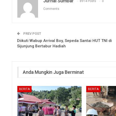
Jurnal Sumbar
8914 Posts
0
Comments
PREV POST
Diikuti Wabup Arrival Boy, Sepeda Santai HUT TNI di
Sijunjung Bertabur Hadiah
Anda Mungkin Juga Berminat
BERITA
BERITA