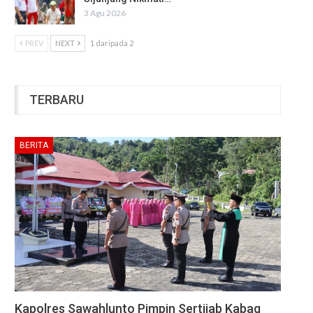
3 Agu 2026
PREV
NEXT
1 daripada 2
TERBARU
BERITA
Kapolres Sawahlunto Pimpin Sertijab Kabag