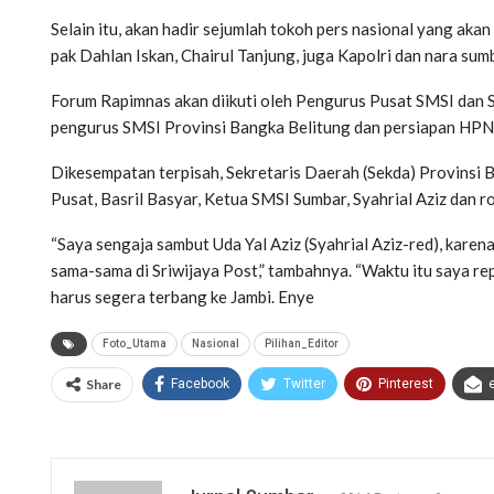
Selain itu, akan hadir sejumlah tokoh pers nasional yang a
pak Dahlan Iskan, Chairul Tanjung, juga Kapolri dan nara sum
Forum Rapimnas akan diikuti oleh Pengurus Pusat SMSI dan S
pengurus SMSI Provinsi Bangka Belitung dan persiapan HPN 
Dikesempatan terpisah, Sekretaris Daerah (Sekda) Provins
Pusat, Basril Basyar, Ketua SMSI Sumbar, Syahrial Aziz dan 
“Saya sengaja sambut Uda Yal Aziz (Syahrial Aziz-red), karen
sama-sama di Sriwijaya Post,” tambahnya. “Waktu itu saya rep
harus segera terbang ke Jambi. Enye
Foto_Utama
Nasional
Pilihan_Editor
Share
Facebook
Twitter
Pinterest