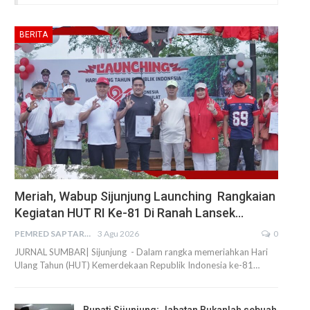
BERITA
Meriah, Wabup Sijunjung Launching Rangkaian
Kegiatan HUT RI Ke-81 Di Ranah Lansek…
PEMRED SAPTARIUS
3 Agu 2026
0
JURNAL SUMBAR| Sijunjung - Dalam rangka memeriahkan Hari
Ulang Tahun (HUT) Kemerdekaan Republik Indonesia ke-81…