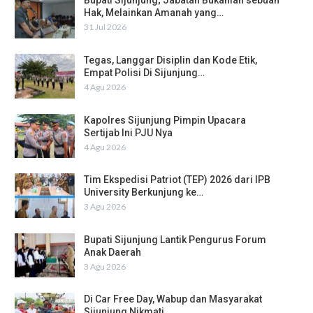
Bupati Sijunjung; Jabatan Bukanlah sebuah
Hak, Melainkan Amanah yang…
31 Jul 2026
Tegas, Langgar Disiplin dan Kode Etik,
Empat Polisi Di Sijunjung…
4 Agu 2026
Kapolres Sijunjung Pimpin Upacara
Sertijab Ini PJU Nya
4 Agu 2026
Tim Ekspedisi Patriot (TEP) 2026 dari IPB
University Berkunjung ke…
3 Agu 2026
Bupati Sijunjung Lantik Pengurus Forum
Anak Daerah
3 Agu 2026
Di Car Free Day, Wabup dan Masyarakat
Sijunjung Nikmati…