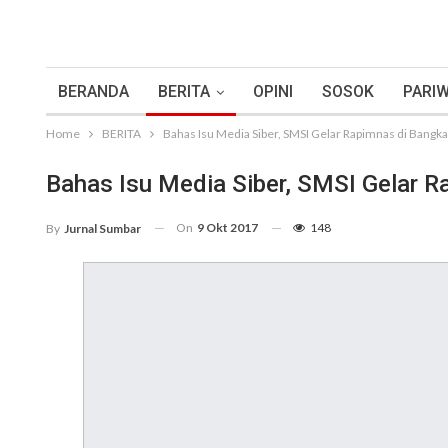
BERANDA
BERITA
OPINI
SOSOK
PARIW
Home
BERITA
Bahas Isu Media Siber, SMSI Gelar Rapimnas di Bangka
Bahas Isu Media Siber, SMSI Gelar R
On
9 Okt 2017
148
By
Jurnal Sumbar