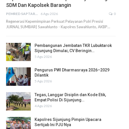
SDM Dan Kapolsek Barangin
PEMRED SAPTARIUS
6 Agu 2026
0
Regenerasi Kepemimpinan Perkuat Pelayanan Polri Presisi
JURNAL SUMBAR| Sawahlunto - Kapolres Sawahlunto, AKBP…
Pembangunan Jembatan TKR Lubuktarok
Sijunjung Dimulai, CV Beringin…
5 Agu 2026
Pengurus PWI Dharmasraya 2026–2029
Dilantik
5 Agu 2026
Tegas, Langgar Disiplin dan Kode Etik,
Empat Polisi Di Sijunjung…
4 Agu 2026
Kapolres Sijunjung Pimpin Upacara
Sertijab Ini PJU Nya