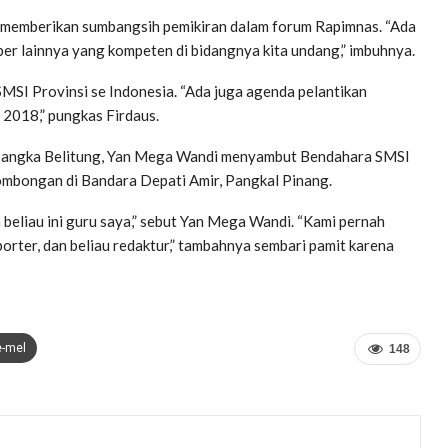
kan memberikan sumbangsih pemikiran dalam forum Rapimnas. “Ada
ber lainnya yang kompeten di bidangnya kita undang,” imbuhnya.
MSI Provinsi se Indonesia. “Ada juga agenda pelantikan
2018,” pungkas Firdaus.
i Bangka Belitung, Yan Mega Wandi menyambut Bendahara SMSI
rombongan di Bandara Depati Amir, Pangkal Pinang.
a beliau ini guru saya,” sebut Yan Mega Wandi. “Kami pernah
orter, dan beliau redaktur,” tambahnya sembari pamit karena
e-mel
148