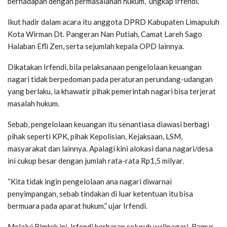
berhadapan dengan permasalahan hukum,” ungkap Irfendi.
Ikut hadir dalam acara itu anggota DPRD Kabupaten Limapuluh
Kota Wirman Dt. Pangeran Nan Putiah, Camat Lareh Sago
Halaban Efli Zen, serta sejumlah kepala OPD lainnya.
Dikatakan Irfendi, bila pelaksanaan pengelolaan keuangan
nagari tidak berpedoman pada peraturan perundang-udangan
yang berlaku, ia khawatir pihak pemerintah nagari bisa terjerat
masalah hukum.
Sebab, pengelolaan keuangan itu senantiasa diawasi berbagi
pihak seperti KPK, pihak Kepolisian, Kejaksaan, LSM,
masyarakat dan lainnya. Apalagi kini alokasi dana nagari/desa
ini cukup besar dengan jumlah rata-rata Rp1,5 milyar.
“Kita tidak ingin pengelolaan ana nagari diwarnai
penyimpangan, sebab tindakan di luar ketentuan itu bisa
bermuara pada aparat hukum,” ujar Irfendi.
Melalui Bimtek ini, Irfendi berharap seluruh walinagari, Bamus