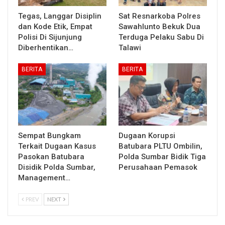
Tegas, Langgar Disiplin
Sat Resnarkoba Polres
dan Kode Etik, Empat
Sawahlunto Bekuk Dua
Polisi Di Sijunjung
Terduga Pelaku Sabu Di
Diberhentikan…
Talawi
BERITA
BERITA
Sempat Bungkam
Dugaan Korupsi
Terkait Dugaan Kasus
Batubara PLTU Ombilin,
Pasokan Batubara
Polda Sumbar Bidik Tiga
Disidik Polda Sumbar,
Perusahaan Pemasok
Management…
PREV
NEXT