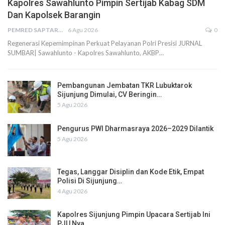
Kapolres Sawahlunto Pimpin Sertijab Kabag SDM
Dan Kapolsek Barangin
PEMRED SAPTARIUS
6 Agu 2026
0
Regenerasi Kepemimpinan Perkuat Pelayanan Polri Presisi JURNAL
SUMBAR| Sawahlunto - Kapolres Sawahlunto, AKBP…
Pembangunan Jembatan TKR Lubuktarok
Sijunjung Dimulai, CV Beringin…
5 Agu 2026
Pengurus PWI Dharmasraya 2026–2029 Dilantik
5 Agu 2026
Tegas, Langgar Disiplin dan Kode Etik, Empat
Polisi Di Sijunjung…
4 Agu 2026
Kapolres Sijunjung Pimpin Upacara Sertijab Ini
PJU Nya