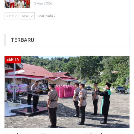
3 Agu 2026
PREV
NEXT
1 daripada 2
TERBARU
BERITA