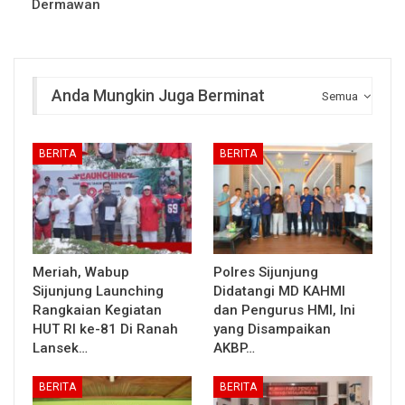
Dermawan
Anda Mungkin Juga Berminat
Semua
BERITA
BERITA
Meriah, Wabup
Polres Sijunjung
Sijunjung Launching
Didatangi MD KAHMI
Rangkaian Kegiatan
dan Pengurus HMI, Ini
HUT RI ke-81 Di Ranah
yang Disampaikan
Lansek…
AKBP…
BERITA
BERITA