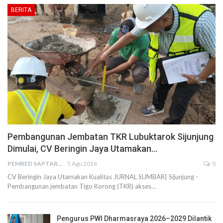
BERITA
Pembangunan Jembatan TKR Lubuktarok Sijunjung
Dimulai, CV Beringin Jaya Utamakan…
PEMRED SAPTARIUS
5 Agu 2026
0
CV Beringin Jaya Utamakan Kualitas JURNAL SUMBAR| Sijunjung -
Pembangunan jembatan Tigo Korong (TKR) akses…
Pengurus PWI Dharmasraya 2026–2029 Dilantik