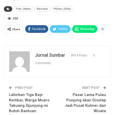
Foto_Utama
Nasional
Pilihan_Editor
250
Share
Facebook
Twitter
WhatsApp
Jurnal Sumbar
8914 Posts
0
Comments
PREV POST
NEXT POST
Lahirkan Tiga Bayi
Pasar Lama Pulau
Kembar, Warga Muaro
Punjung akan Disulap
Takuang Sijunjung ini
Jadi Pusat Kuliner dan
Butuh Bantuan
Wisata