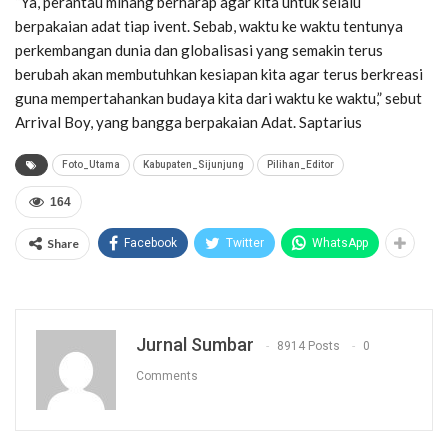
“Ya, perantau minang berharap agar kita untuk selalu
berpakaian adat tiap ivent. Sebab, waktu ke waktu tentunya
perkembangan dunia dan globalisasi yang semakin terus
berubah akan membutuhkan kesiapan kita agar terus berkreasi
guna mempertahankan budaya kita dari waktu ke waktu,” sebut
Arrival Boy, yang bangga berpakaian Adat. Saptarius
Foto_Utama
Kabupaten_Sijunjung
Pilihan_Editor
164
Share
Facebook
Twitter
WhatsApp
Jurnal Sumbar
8914 Posts
0
Comments