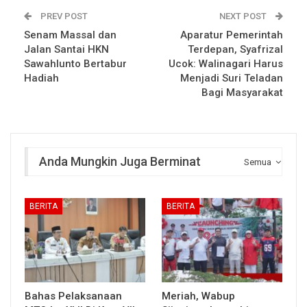
PREV POST
NEXT POST
Senam Massal dan
Aparatur Pemerintah
Jalan Santai HKN
Terdepan, Syafrizal
Sawahlunto Bertabur
Ucok: Walinagari Harus
Hadiah
Menjadi Suri Teladan
Bagi Masyarakat
Anda Mungkin Juga Berminat
Semua
BERITA
BERITA
Bahas Pelaksanaan
Meriah, Wabup