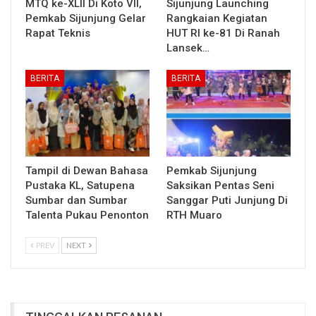
MTQ ke-XLII Di Koto VII,
Sijunjung Launching
Pemkab Sijunjung Gelar
Rangkaian Kegiatan
Rapat Teknis
HUT RI ke-81 Di Ranah
Lansek…
BERITA
BERITA
Tampil di Dewan Bahasa
Pemkab Sijunjung
Pustaka KL, Satupena
Saksikan Pentas Seni
Sumbar dan Sumbar
Sanggar Puti Junjung Di
Talenta Pukau Penonton
RTH Muaro
PREV
NEXT