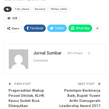
Foto_Utama
Nasional
Pilihan_Editor
158
Share
Facebook
Twitter
WhatsApp
Jurnal Sumbar
8914 Posts
0
Comments
PREV POST
NEXT POST
Praperadilan Wabup
Pemimpin Berkinerja
Pessel Ditolak, KLHK:
Baik, Bupati Yuswir
Kasus Sudah Bisa
Arifin Dianugerahi
Dilanjutkan
Leadership Award 2017