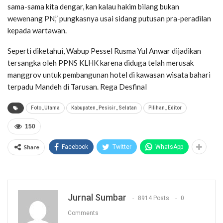
sama-sama kita dengar, kan kalau hakim bilang bukan
wewenang PN,” pungkasnya usai sidang putusan pra-peradilan
kepada wartawan.
Seperti diketahui, Wabup Pessel Rusma Yul Anwar dijadikan
tersangka oleh PPNS KLHK karena diduga telah merusak
manggrov untuk pembangunan hotel di kawasan wisata bahari
terpadu Mandeh di Tarusan. Rega Desfinal
Foto_Utama
Kabupaten_Pesisir_Selatan
Pilihan_Editor
150
Share
Facebook
Twitter
WhatsApp
Jurnal Sumbar
8914 Posts
0
Comments