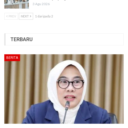
3 Agu 2026
PREV
NEXT
1 daripada 2
TERBARU
BERITA