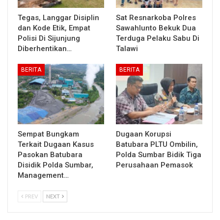
Tegas, Langgar Disiplin
Sat Resnarkoba Polres
dan Kode Etik, Empat
Sawahlunto Bekuk Dua
Polisi Di Sijunjung
Terduga Pelaku Sabu Di
Diberhentikan…
Talawi
BERITA
BERITA
Sempat Bungkam
Dugaan Korupsi
Terkait Dugaan Kasus
Batubara PLTU Ombilin,
Pasokan Batubara
Polda Sumbar Bidik Tiga
Disidik Polda Sumbar,
Perusahaan Pemasok
Management…
PREV
NEXT