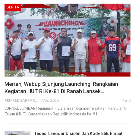
BERITA
Meriah, Wabup Sijunjung Launching Rangkaian
Kegiatan HUT RI Ke-81 Di Ranah Lansek…
PEMRED SAPTARIUS
3 Agu 2026
0
JURNAL SUMBAR| Sijunjung - Dalam rangka memeriahkan Hari Ulang
Tahun (HUT) Kemerdekaan Republik Indonesia ke-81…
Tegas, Langgar Disiplin dan Kode Etik, Empat