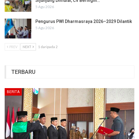
Sijunjung Dimulai, CV Beringin…
5 Agu 2026
Pengurus PWI Dharmasraya 2026–2029 Dilantik
5 Agu 2026
PREV
NEXT
1 daripada 2
TERBARU
BERITA