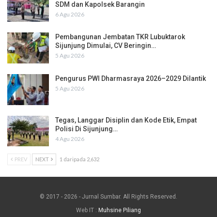
SDM dan Kapolsek Barangin
6 Agu 2026
Pembangunan Jembatan TKR Lubuktarok
Sijunjung Dimulai, CV Beringin…
5 Agu 2026
Pengurus PWI Dharmasraya 2026–2029 Dilantik
5 Agu 2026
Tegas, Langgar Disiplin dan Kode Etik, Empat
Polisi Di Sijunjung…
4 Agu 2026
PREV
NEXT
1 daripada 2,632
© 2017 - 2026 - Jurnal Sumbar. All Rights Reserved.
Web IT :
Muhsine Piliang