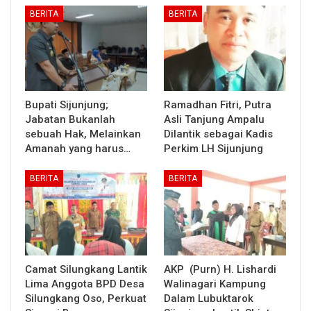
BERITA
BERITA
Bupati Sijunjung;
Ramadhan Fitri, Putra
Jabatan Bukanlah
Asli Tanjung Ampalu
sebuah Hak, Melainkan
Dilantik sebagai Kadis
Amanah yang harus…
Perkim LH Sijunjung
BERITA
BERITA
Camat Silungkang Lantik
AKP (Purn) H. Lishardi
Lima Anggota BPD Desa
Walinagari Kampung
Silungkang Oso, Perkuat
Dalam Lubuktarok