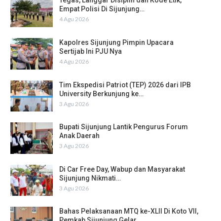
Tegas, Langgar Disiplin dan Kode Etik,
Empat Polisi Di Sijunjung…
4 Agu 2026
Kapolres Sijunjung Pimpin Upacara
Sertijab Ini PJU Nya
4 Agu 2026
Tim Ekspedisi Patriot (TEP) 2026 dari IPB
University Berkunjung ke…
3 Agu 2026
Bupati Sijunjung Lantik Pengurus Forum
Anak Daerah
3 Agu 2026
Di Car Free Day, Wabup dan Masyarakat
Sijunjung Nikmati…
3 Agu 2026
Bahas Pelaksanaan MTQ ke-XLII Di Koto VII,
Pemkab Sijunjung Gelar…