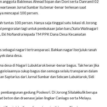
dan anggota Babinmas Ahmad Sopan dan Doni serta Danramil 02
 wartawan Jurnal Sumbar itu benar-benar terkesan saat
ya mencapai 100 persen.
h tuntas 100 persen. Hanya saja tinggal satu lokasi di Jorong
l pengoralan lagi untuk pembukaan jalan baru,”kata Walinagari
rok, Eki Nofiandra kepada TM PPK Dana Desa Kecamatan
s sebagai nagari tertransparasi. Bahkan nagari berjuluk ranah
yek dana desa.
 desa di Nagari Lubuktarok benar-benar bagus. Tak heran jika
elolaannya cukup bagus dan semoga selalu transparan dalam
an Saptarius dari Jurnal Sumbar dan Sekcam Lubuktarok, Sidi
pembangunan gedung Poskesri. Di Jorong Silalakkulik berupa
 beton dan draenase jalan lingkar Caniago serta Melayu.