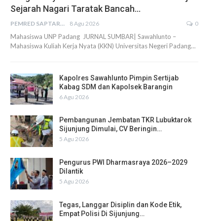
Sejarah Nagari Taratak Bancah…
PEMRED SAPTARIUS
8 Agu 2026
0
Mahasiswa UNP Padang JURNAL SUMBAR| Sawahlunto –
Mahasiswa Kuliah Kerja Nyata (KKN) Universitas Negeri Padang…
Kapolres Sawahlunto Pimpin Sertijab
Kabag SDM dan Kapolsek Barangin
6 Agu 2026
Pembangunan Jembatan TKR Lubuktarok
Sijunjung Dimulai, CV Beringin…
5 Agu 2026
Pengurus PWI Dharmasraya 2026–2029
Dilantik
5 Agu 2026
Tegas, Langgar Disiplin dan Kode Etik,
Empat Polisi Di Sijunjung…