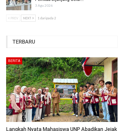
3 Agu 2026
PREV
NEXT
1 daripada 2
TERBARU
BERITA
Langkah Nyata Mahasiswa UNP Abadikan Jejak