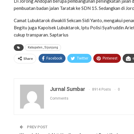
Di Jorong Andopan berupa pembangunan peningkatan jalan da
pembuatan badan jalan Taratak ke SDN 15. Sedangkan di Jor
Camat Lubuktarok diwakili Sekcam Sidi Yanto, mengakui pena
Begitu juga Kapolsek Lubuktarok, Iptu Polisi Syafruddin Ar
cukup transparan. Saptarius
Kabupaten_Sijunjung
Share
Facebook
Twitter
Pinterest
Jurnal Sumbar
8914 Posts
0
Comments
PREV POST