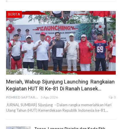
BERITA
Meriah, Wabup Sijunjung Launching Rangkaian
Kegiatan HUT RI Ke-81 Di Ranah Lansek…
PEMRED SAPTARIUS
3 Agu 2026
0
JURNAL SUMBAR| Sijunjung - Dalam rangka memeriahkan Hari
Ulang Tahun (HUT) Kemerdekaan Republik Indonesia ke-81…