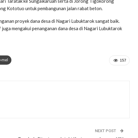
ri Taratak ke Sungaikaruah serta di Jorong Tigokorong
ong Kototuo untuk pembangunan jalan rabat beton.
nganan proyek dana desa di Nagari Lubuktarok sangat baik.
ief juga mengakui penanganan dana desa di Nagari Lubuktarok
e-mel
157
NEXT POST