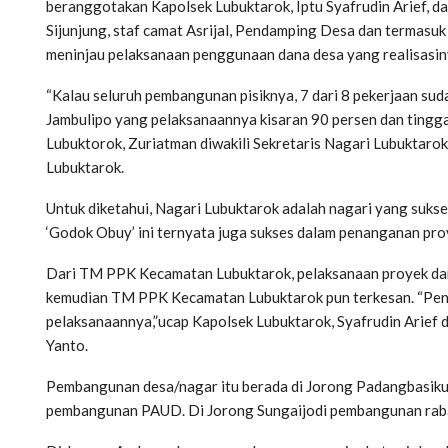
beranggotakan Kapolsek Lubuktarok, Iptu Syafrudin Arief, 
Sijunjung, staf camat Asrijal, Pendamping Desa dan termasuk
meninjau pelaksanaan penggunaan dana desa yang realisasin
“Kalau seluruh pembangunan pisiknya, 7 dari 8 pekerjaan suda
Jambulipo yang pelaksanaannya kisaran 90 persen dan tingga
Lubuktorok, Zuriatman diwakili Sekretaris Nagari Lubukta
Lubuktarok.
Untuk diketahui, Nagari Lubuktarok adalah nagari yang sukse
‘Godok Obuy’ ini ternyata juga sukses dalam penanganan pro
Dari TM PPK Kecamatan Lubuktarok, pelaksanaan proyek dana
kemudian TM PPK Kecamatan Lubuktarok pun terkesan. “Peng
pelaksanaannya,”ucap Kapolsek Lubuktarok, Syafrudin Arief d
Yanto.
Pembangunan desa/nagar itu berada di Jorong Padangbasiku 
pembangunan PAUD. Di Jorong Sungaijodi pembangunan rabat