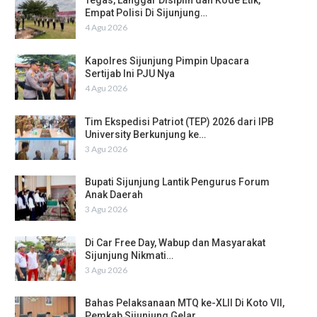
Tegas, Langgar Disiplin dan Kode Etik,
Empat Polisi Di Sijunjung…
4 Agu 2026
Kapolres Sijunjung Pimpin Upacara
Sertijab Ini PJU Nya
4 Agu 2026
Tim Ekspedisi Patriot (TEP) 2026 dari IPB
University Berkunjung ke…
3 Agu 2026
Bupati Sijunjung Lantik Pengurus Forum
Anak Daerah
3 Agu 2026
Di Car Free Day, Wabup dan Masyarakat
Sijunjung Nikmati…
3 Agu 2026
Bahas Pelaksanaan MTQ ke-XLII Di Koto VII,
Pemkab Sijunjung Gelar…