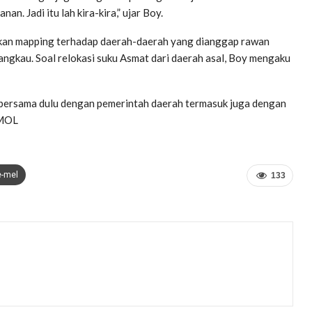
n. Jadi itu lah kira-kira,” ujar Boy.
kukan mapping terhadap daerah-daerah yang dianggap rawan
angkau. Soal relokasi suku Asmat dari daerah asal, Boy mengaku
uk bersama dulu dengan pemerintah daerah termasuk juga dengan
RMOL
e-mel
133