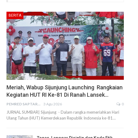
BERITA
Meriah, Wabup Sijunjung Launching Rangkaian
Kegiatan HUT RI Ke-81 Di Ranah Lansek…
PEMRED SAPTARIUS
3 Agu 2026
0
JURNAL SUMBAR| Sijunjung - Dalam rangka memeriahkan Hari
Ulang Tahun (HUT) Kemerdekaan Republik Indonesia ke-81…