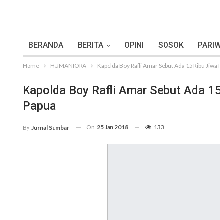
BERANDA
BERITA
OPINI
SOSOK
PARIW
Home
HUMANIORA
Kapolda Boy Rafli Amar Sebut Ada 15 Ribu Jiwa 
Kapolda Boy Rafli Amar Sebut Ada 15 
Papua
On
25 Jan 2018
133
By
Jurnal Sumbar