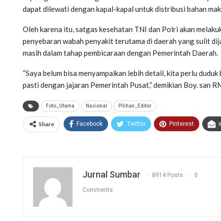
dapat dilewati dengan kapal-kapal untuk distribusi bahan makana
Oleh karena itu, satgas kesehatan TNI dan Polri akan mela
penyebaran wabah penyakit terutama di daerah yang sulit dij
masih dalam tahap pembicaraan dengan Pemerintah Daerah.
“Saya belum bisa menyampaikan lebih detail, kita perlu dud
pasti dengan jajaran Pemerintah Pusat,” demikian Boy. san 
Foto_Utama
Nasional
Pilihan_Editor
Share
Facebook
Twitter
Pinterest
Jurnal Sumbar
8914 Posts
0
Comments