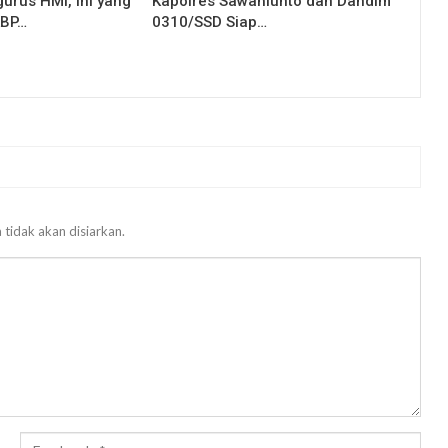
urus HMI, Ini yang
Kapolres Sawahlunto dan Dandim
KBP…
0310/SSD Siap…
 tidak akan disiarkan.