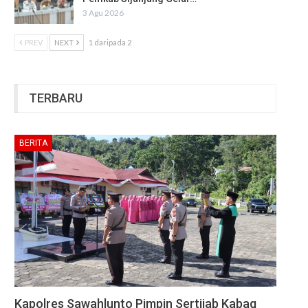
3 Agu 2026
PREV
NEXT
1 daripada 2
TERBARU
BERITA
Kapolres Sawahlunto Pimpin Sertijab Kabag