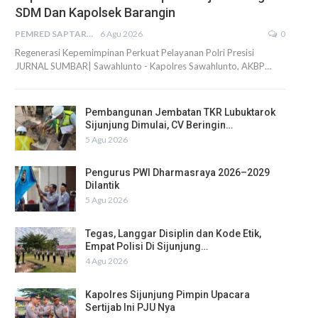
SDM Dan Kapolsek Barangin
PEMRED SAPTARIUS
6 Agu 2026
0
Regenerasi Kepemimpinan Perkuat Pelayanan Polri Presisi
JURNAL SUMBAR| Sawahlunto - Kapolres Sawahlunto, AKBP…
Pembangunan Jembatan TKR Lubuktarok
Sijunjung Dimulai, CV Beringin…
5 Agu 2026
Pengurus PWI Dharmasraya 2026–2029
Dilantik
5 Agu 2026
Tegas, Langgar Disiplin dan Kode Etik,
Empat Polisi Di Sijunjung…
4 Agu 2026
Kapolres Sijunjung Pimpin Upacara
Sertijab Ini PJU Nya