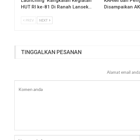
Launching Rangkaian Kegiatan
KAHMI dan Peng
HUT RI ke-81 Di Ranah Lansek…
Disampaikan A
PREV
NEXT
TINGGALKAN PESANAN
Alamat email anda