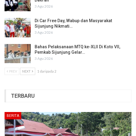
Daerah
3 Agu 2026
Di Car Free Day, Wabup dan Masyarakat
Sijunjung Nikmati…
3 Agu 2026
Bahas Pelaksanaan MTQ ke-XLII Di Koto VII,
Pemkab Sijunjung Gelar…
3 Agu 2026
PREV
NEXT
1 daripada 2
TERBARU
BERITA