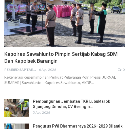
Kapolres Sawahlunto Pimpin Sertijab Kabag SDM
Dan Kapolsek Barangin
PEMRED SAPTARIUS
6 Agu 2026
0
Regenerasi Kepemimpinan Perkuat Pelayanan Polri Presisi JURNAL
SUMBAR| Sawahlunto - Kapolres Sawahlunto, AKBP…
Pembangunan Jembatan TKR Lubuktarok
Sijunjung Dimulai, CV Beringin…
5 Agu 2026
Pengurus PWI Dharmasraya 2026–2029 Dilantik