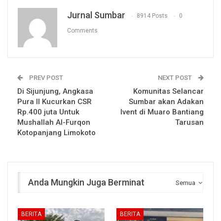
Jurnal Sumbar
8914 Posts
0
Comments
PREV POST
NEXT POST
Di Sijunjung, Angkasa
Komunitas Selancar
Pura II Kucurkan CSR
Sumbar akan Adakan
Rp.400 juta Untuk
Ivent di Muaro Bantiang
Mushallah Al-Furqon
Tarusan
Kotopanjang Limokoto
Anda Mungkin Juga Berminat
Semua
BERITA
BERITA