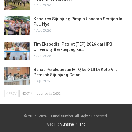
4 Agu 2026
Kapolres Sijunjung Pimpin Upacara Sertijab Ini
PJU Nya
4 Agu 2026
Tim Ekspedisi Patriot (TEP) 2026 dari IPB
University Berkunjung ke…
3 Agu 2026
Bahas Pelaksanaan MTQ ke-XLII Di Koto VII,
Pemkab Sijunjung Gelar…
3 Agu 2026
PREV
NEXT
1 daripada 2,632
© 2017 - 2026 - Jurnal Sumbar. All Rights Reserved.
Web IT :
Muhsine Piliang