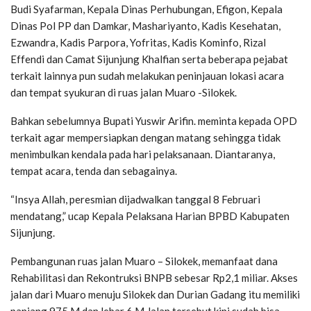
Budi Syafarman, Kepala Dinas Perhubungan, Efigon, Kepala
Dinas Pol PP dan Damkar, Mashariyanto, Kadis Kesehatan,
Ezwandra, Kadis Parpora, Yofritas, Kadis Kominfo, Rizal
Effendi dan Camat Sijunjung Khalfian serta beberapa pejabat
terkait lainnya pun sudah melakukan peninjauan lokasi acara
dan tempat syukuran di ruas jalan Muaro -Silokek.
Bahkan sebelumnya Bupati Yuswir Arifin. meminta kepada OPD
terkait agar mempersiapkan dengan matang sehingga tidak
menimbulkan kendala pada hari pelaksanaan. Diantaranya,
tempat acara, tenda dan sebagainya.
“Insya Allah, peresmian dijadwalkan tanggal 8 Februari
mendatang,” ucap Kepala Pelaksana Harian BPBD Kabupaten
Sijunjung.
Pembangunan ruas jalan Muaro – Silokek, memanfaat dana
Rehabilitasi dan Rekontruksi BNPB sebesar Rp2,1 miliar. Akses
jalan dari Muaro menuju Silokek dan Durian Gadang itu memiliki
panjang 975 M dan lebar 6 M.Jalan tersebut kini sudah bisa