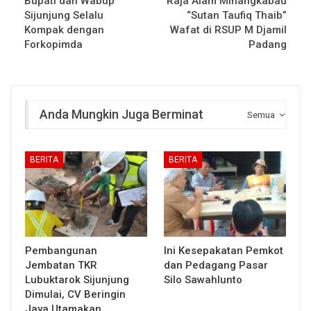
Bupati dan Wabup
Raja Alam Minangkabau
Sijunjung Selalu
“Sutan Taufiq Thaib”
Kompak dengan
Wafat di RSUP M Djamil
Forkopimda
Padang
Anda Mungkin Juga Berminat
Semua
BERITA
BERITA
Pembangunan
Ini Kesepakatan Pemkot
Jembatan TKR
dan Pedagang Pasar
Lubuktarok Sijunjung
Silo Sawahlunto
Dimulai, CV Beringin
Jaya Utamakan…