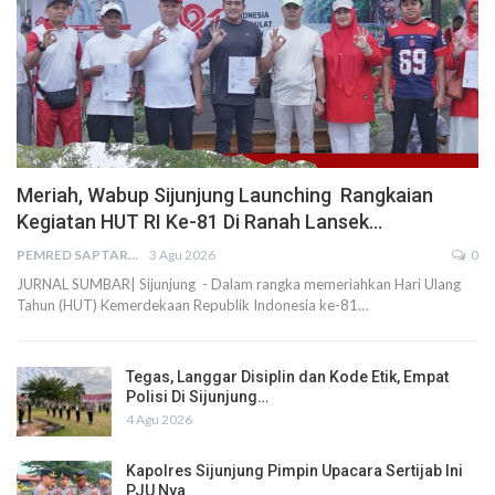
Meriah, Wabup Sijunjung Launching Rangkaian
Kegiatan HUT RI Ke-81 Di Ranah Lansek…
PEMRED SAPTARIUS
3 Agu 2026
0
JURNAL SUMBAR| Sijunjung - Dalam rangka memeriahkan Hari Ulang
Tahun (HUT) Kemerdekaan Republik Indonesia ke-81…
Tegas, Langgar Disiplin dan Kode Etik, Empat
Polisi Di Sijunjung…
4 Agu 2026
Kapolres Sijunjung Pimpin Upacara Sertijab Ini
PJU Nya