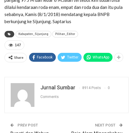
dilalui kendaraan roda enam, empat dan roda dua dan itu pula
sebabnya, Kamis (8/1/2018) mendatang kepala BNPB
berkunjung ke Sijunjung. Saptarius
Kabupaten_Sijunjung
Pilihan_Editor
147
Share
Facebook
Twitter
WhatsApp
Jurnal Sumbar
8914 Posts
0
Comments
PREV POST
NEXT POST