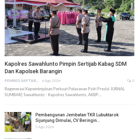
Kapolres Sawahlunto Pimpin Sertijab Kabag SDM
Dan Kapolsek Barangin
PEMRED SAPTARIUS
6 Agu 2026
0
Regenerasi Kepemimpinan Perkuat Pelayanan Polri Presisi JURNAL
SUMBAR| Sawahlunto - Kapolres Sawahlunto, AKBP…
Pembangunan Jembatan TKR Lubuktarok
Sijunjung Dimulai, CV Beringin…
5 Agu 2026