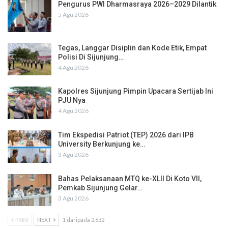
Pengurus PWI Dharmasraya 2026–2029 Dilantik
5 Agu 2026
Tegas, Langgar Disiplin dan Kode Etik, Empat
Polisi Di Sijunjung…
4 Agu 2026
Kapolres Sijunjung Pimpin Upacara Sertijab Ini
PJU Nya
4 Agu 2026
Tim Ekspedisi Patriot (TEP) 2026 dari IPB
University Berkunjung ke…
3 Agu 2026
Bahas Pelaksanaan MTQ ke-XLII Di Koto VII,
Pemkab Sijunjung Gelar…
3 Agu 2026
PREV
NEXT
1 daripada 2,632