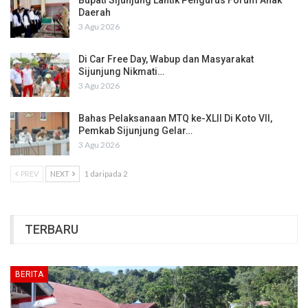
Bupati Sijunjung Lantik Pengurus Forum Anak
Daerah
3 Agu 2026
Di Car Free Day, Wabup dan Masyarakat
Sijunjung Nikmati…
3 Agu 2026
Bahas Pelaksanaan MTQ ke-XLII Di Koto VII,
Pemkab Sijunjung Gelar…
3 Agu 2026
PREV
NEXT
1 daripada 2
TERBARU
BERITA