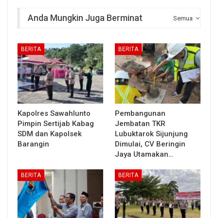
Anda Mungkin Juga Berminat
Semua
BERITA
BERITA
Kapolres Sawahlunto
Pembangunan
Pimpin Sertijab Kabag
Jembatan TKR
SDM dan Kapolsek
Lubuktarok Sijunjung
Barangin
Dimulai, CV Beringin
Jaya Utamakan…
BERITA
BERITA