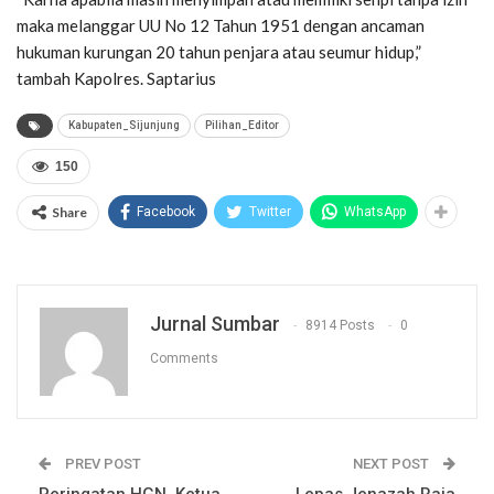
maka melanggar UU No 12 Tahun 1951 dengan ancaman
hukuman kurungan 20 tahun penjara atau seumur hidup,”
tambah Kapolres. Saptarius
Kabupaten_Sijunjung
Pilihan_Editor
150
Share
Facebook
Twitter
WhatsApp
Jurnal Sumbar
8914 Posts
0
Comments
PREV POST
NEXT POST
Peringatan HGN, Ketua
Lepas Jenazah Raja