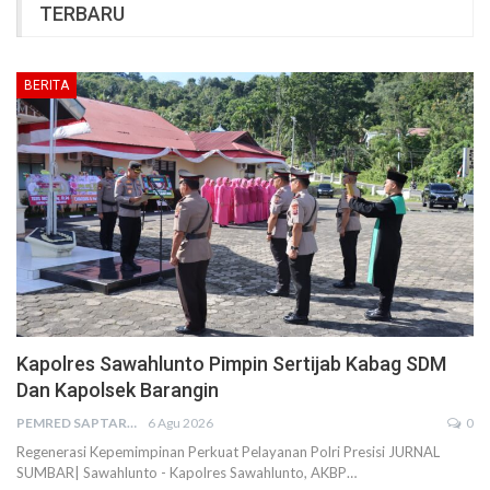
TERBARU
BERITA
Kapolres Sawahlunto Pimpin Sertijab Kabag SDM
Dan Kapolsek Barangin
PEMRED SAPTARIUS
6 Agu 2026
0
Regenerasi Kepemimpinan Perkuat Pelayanan Polri Presisi JURNAL
SUMBAR| Sawahlunto - Kapolres Sawahlunto, AKBP…