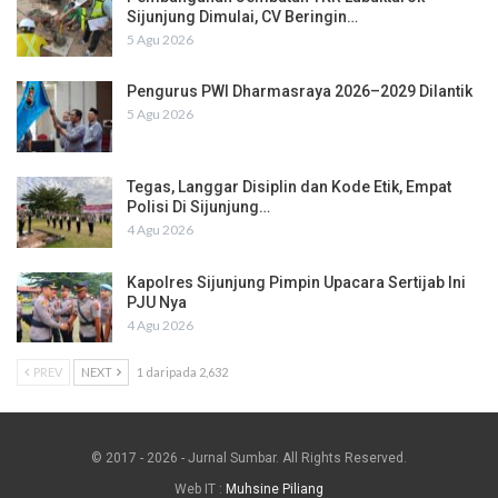
Sijunjung Dimulai, CV Beringin…
5 Agu 2026
Pengurus PWI Dharmasraya 2026–2029 Dilantik
5 Agu 2026
Tegas, Langgar Disiplin dan Kode Etik, Empat
Polisi Di Sijunjung…
4 Agu 2026
Kapolres Sijunjung Pimpin Upacara Sertijab Ini
PJU Nya
4 Agu 2026
PREV
NEXT
1 daripada 2,632
© 2017 - 2026 - Jurnal Sumbar. All Rights Reserved.
Web IT :
Muhsine Piliang