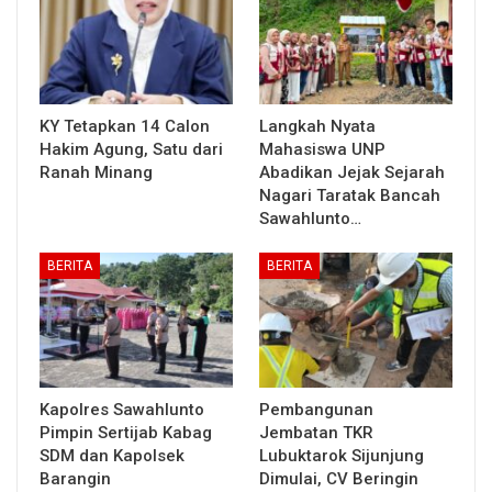
KY Tetapkan 14 Calon
Langkah Nyata
Hakim Agung, Satu dari
Mahasiswa UNP
Ranah Minang
Abadikan Jejak Sejarah
Nagari Taratak Bancah
Sawahlunto…
BERITA
BERITA
Kapolres Sawahlunto
Pembangunan
Pimpin Sertijab Kabag
Jembatan TKR
SDM dan Kapolsek
Lubuktarok Sijunjung
Barangin
Dimulai, CV Beringin