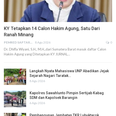
KY Tetapkan 14 Calon Hakim Agung, Satu Dari
Ranah Minang
PEMRED SAPTARIUS
8 Agu 2026
0
Dr. Dhifla Wiyani, S.H., M.H.,dari Sumatera Barat masuk daftar Calon
Hakim Agung yang Ditetapkan KY JURNAL…
Langkah Nyata Mahasiswa UNP Abadikan Jejak
Sejarah Nagari Taratak…
8 Agu 2026
Kapolres Sawahlunto Pimpin Sertijab Kabag
SDM dan Kapolsek Barangin
6 Agu 2026
Pembangunan Jembatan TKR Lubuktarok