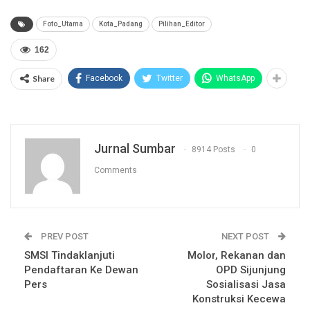
Foto_Utama
Kota_Padang
Pilihan_Editor
162
Share
Facebook
Twitter
WhatsApp
Jurnal Sumbar
8914 Posts
0
Comments
PREV POST
NEXT POST
SMSI Tindaklanjuti
Molor, Rekanan dan
Pendaftaran Ke Dewan
OPD Sijunjung
Pers
Sosialisasi Jasa
Konstruksi Kecewa