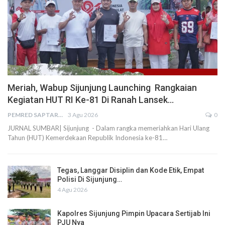
Meriah, Wabup Sijunjung Launching Rangkaian
Kegiatan HUT RI Ke-81 Di Ranah Lansek…
PEMRED SAPTARIUS
3 Agu 2026
0
JURNAL SUMBAR| Sijunjung - Dalam rangka memeriahkan Hari Ulang
Tahun (HUT) Kemerdekaan Republik Indonesia ke-81…
Tegas, Langgar Disiplin dan Kode Etik, Empat
Polisi Di Sijunjung…
4 Agu 2026
Kapolres Sijunjung Pimpin Upacara Sertijab Ini
PJU Nya