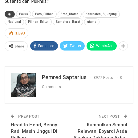
Susanto dan Mukhlis.*
Fokus
Foto_Pilihan
Foto_Utama
Kabupaten_Sijunjung
Nasional
Pilihan_Editor
Sumatera_Barat
utama
1,893
Share
Facebook
Twitter
WhatsApp
Pemred Saptarius
8977 Posts
0
Comments
PREV POST
NEXT POST
Head to Head, Benny-
Kumpulkan Simpul
Radi Masih Unggul Di
Relawan, Epyardi Asda
Polling
Siapkan Deklarasi Akbar