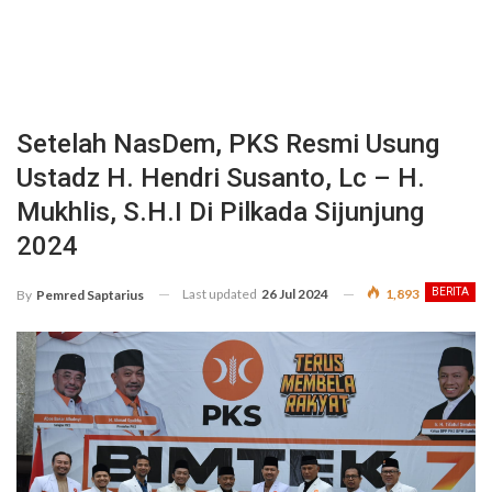
Setelah NasDem, PKS Resmi Usung
Ustadz H. Hendri Susanto, Lc – H.
Mukhlis, S.H.I Di Pilkada Sijunjung
2024
Last updated
26 Jul 2024
1,893
BERITA
By
Pemred Saptarius