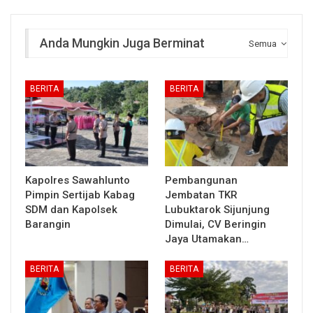
Anda Mungkin Juga Berminat
Semua
BERITA
BERITA
Kapolres Sawahlunto
Pembangunan
Pimpin Sertijab Kabag
Jembatan TKR
SDM dan Kapolsek
Lubuktarok Sijunjung
Barangin
Dimulai, CV Beringin
Jaya Utamakan…
BERITA
BERITA