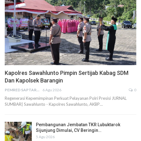
Kapolres Sawahlunto Pimpin Sertijab Kabag SDM
Dan Kapolsek Barangin
PEMRED SAPTARIUS
6 Agu 2026
0
Regenerasi Kepemimpinan Perkuat Pelayanan Polri Presisi JURNAL
SUMBAR| Sawahlunto - Kapolres Sawahlunto, AKBP…
Pembangunan Jembatan TKR Lubuktarok
Sijunjung Dimulai, CV Beringin…
5 Agu 2026