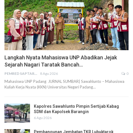
Langkah Nyata Mahasiswa UNP Abadikan Jejak
Sejarah Nagari Taratak Bancah…
PEMRED SAPTARIUS
8 Agu 2026
0
Mahasiswa UNP Padang JURNAL SUMBAR| Sawahlunto – Mahasiswa
Kuliah Kerja Nyata (KKN) Universitas Negeri Padang…
Kapolres Sawahlunto Pimpin Sertijab Kabag
SDM dan Kapolsek Barangin
6 Agu 2026
Pembangunan Jembatan TKR Lubuktarok