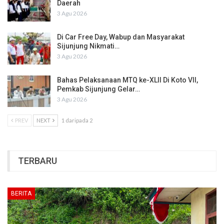
Daerah
3 Agu 2026
Di Car Free Day, Wabup dan Masyarakat
Sijunjung Nikmati…
3 Agu 2026
Bahas Pelaksanaan MTQ ke-XLII Di Koto VII,
Pemkab Sijunjung Gelar…
3 Agu 2026
PREV
NEXT
1 daripada 2
TERBARU
BERITA