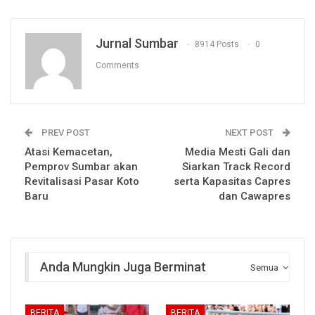
Jurnal Sumbar
8914 Posts
0
Comments
PREV POST
NEXT POST
Atasi Kemacetan,
Media Mesti Gali dan
Pemprov Sumbar akan
Siarkan Track Record
Revitalisasi Pasar Koto
serta Kapasitas Capres
Baru
dan Cawapres
Anda Mungkin Juga Berminat
Semua
BERITA
BERITA