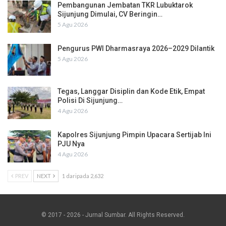
Pembangunan Jembatan TKR Lubuktarok
Sijunjung Dimulai, CV Beringin…
5 Agu 2026
Pengurus PWI Dharmasraya 2026–2029 Dilantik
5 Agu 2026
Tegas, Langgar Disiplin dan Kode Etik, Empat
Polisi Di Sijunjung…
4 Agu 2026
Kapolres Sijunjung Pimpin Upacara Sertijab Ini
PJU Nya
4 Agu 2026
PREV
NEXT
1 daripada 2,632
© 2017 - 2026 - Jurnal Sumbar. All Rights Reserved.