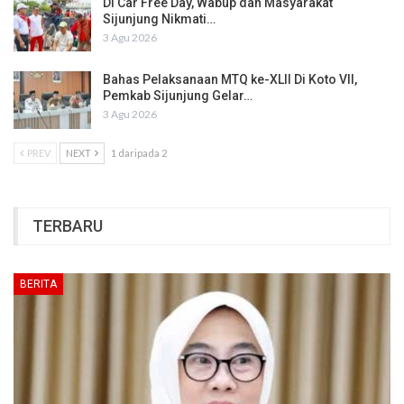
Di Car Free Day, Wabup dan Masyarakat
Sijunjung Nikmati…
3 Agu 2026
Bahas Pelaksanaan MTQ ke-XLII Di Koto VII,
Pemkab Sijunjung Gelar…
3 Agu 2026
PREV
NEXT
1 daripada 2
TERBARU
BERITA