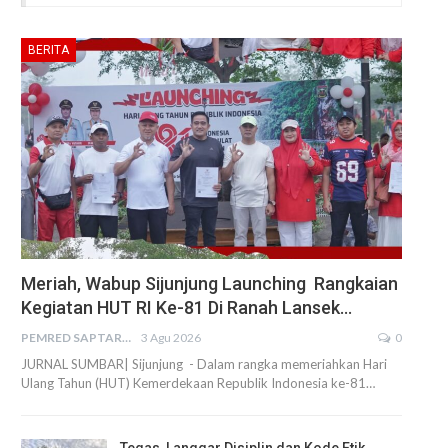
BERITA
Meriah, Wabup Sijunjung Launching Rangkaian
Kegiatan HUT RI Ke-81 Di Ranah Lansek…
PEMRED SAPTARIUS
3 Agu 2026
0
JURNAL SUMBAR| Sijunjung - Dalam rangka memeriahkan Hari
Ulang Tahun (HUT) Kemerdekaan Republik Indonesia ke-81…