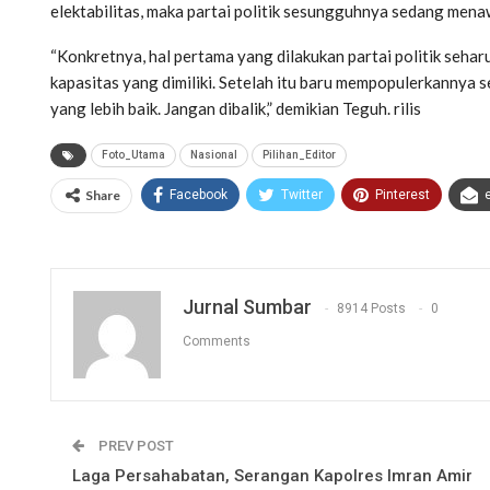
elektabilitas, maka partai politik sesungguhnya sedang mena
“Konkretnya, hal pertama yang dilakukan partai politik seha
kapasitas yang dimiliki. Setelah itu baru mempopulerkannya 
yang lebih baik. Jangan dibalik,” demikian Teguh. rilis
Foto_Utama
Nasional
Pilihan_Editor
Share
Facebook
Twitter
Pinterest
Jurnal Sumbar
8914 Posts
0
Comments
PREV POST
Laga Persahabatan, Serangan Kapolres Imran Amir