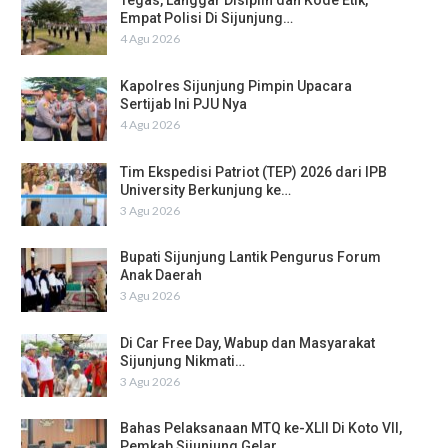
Tegas, Langgar Disiplin dan Kode Etik,
Empat Polisi Di Sijunjung…
4 Agu 2026
Kapolres Sijunjung Pimpin Upacara
Sertijab Ini PJU Nya
4 Agu 2026
Tim Ekspedisi Patriot (TEP) 2026 dari IPB
University Berkunjung ke…
3 Agu 2026
Bupati Sijunjung Lantik Pengurus Forum
Anak Daerah
3 Agu 2026
Di Car Free Day, Wabup dan Masyarakat
Sijunjung Nikmati…
3 Agu 2026
Bahas Pelaksanaan MTQ ke-XLII Di Koto VII,
Pemkab Sijunjung Gelar…