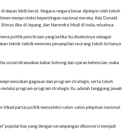
i depan lebih berat. Negara-negara besar dipimpin oleh tokoh
omitmen memproteksi kepentingan nasional mereka. Ada Donald
, Shinzo Abe di Jepang, dan Narendra Modi di India, misalnya.
na politik pencitraan yang ketika itu disebutnya sebagai
nakan teknik-teknik memoles penampilan seorang tokoh ini hanya
ia sosial diramaikan kabar bohong dan ujaran kebencian, maka
mempromosikan gagasan dan program strategis, serta tokoh
 melalui program-program strategis itu, adalah tanggung jawab
 itikad partai politik menseleksi calon-calon pimpinan nasional
man” popularitas yang dengan serampangan dikonversi menjadi