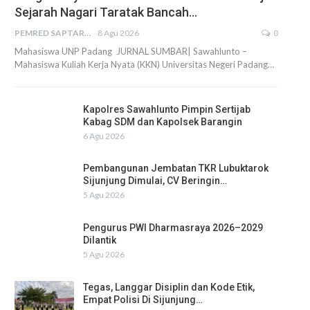
Sejarah Nagari Taratak Bancah…
PEMRED SAPTARIUS
8 Agu 2026
0
Mahasiswa UNP Padang JURNAL SUMBAR| Sawahlunto –
Mahasiswa Kuliah Kerja Nyata (KKN) Universitas Negeri Padang…
Kapolres Sawahlunto Pimpin Sertijab
Kabag SDM dan Kapolsek Barangin
6 Agu 2026
Pembangunan Jembatan TKR Lubuktarok
Sijunjung Dimulai, CV Beringin…
5 Agu 2026
Pengurus PWI Dharmasraya 2026–2029
Dilantik
5 Agu 2026
Tegas, Langgar Disiplin dan Kode Etik,
Empat Polisi Di Sijunjung…