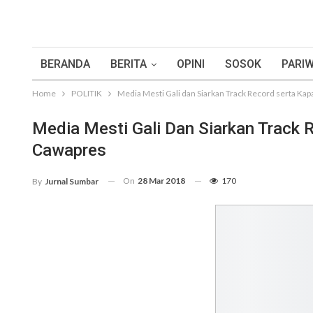
BERANDA
BERITA
OPINI
SOSOK
PARIW
Home
POLITIK
Media Mesti Gali dan Siarkan Track Record serta Ka
Media Mesti Gali Dan Siarkan Track 
Cawapres
On
28 Mar 2018
170
By
Jurnal Sumbar