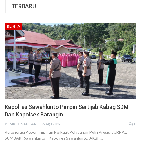
TERBARU
BERITA
Kapolres Sawahlunto Pimpin Sertijab Kabag SDM
Dan Kapolsek Barangin
PEMRED SAPTARIUS
6 Agu 2026
0
Regenerasi Kepemimpinan Perkuat Pelayanan Polri Presisi JURNAL
SUMBAR| Sawahlunto - Kapolres Sawahlunto, AKBP…