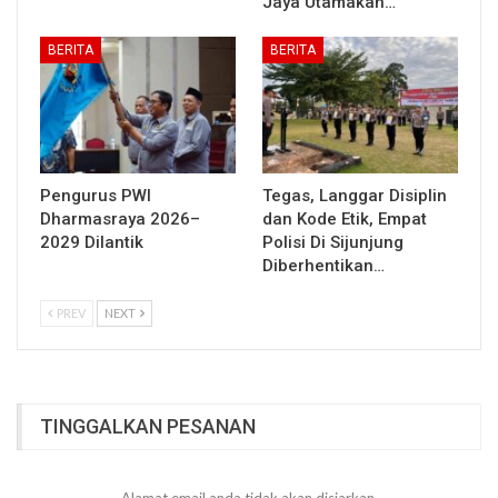
Jaya Utamakan…
BERITA
BERITA
Pengurus PWI
Tegas, Langgar Disiplin
Dharmasraya 2026–
dan Kode Etik, Empat
2029 Dilantik
Polisi Di Sijunjung
Diberhentikan…
PREV
NEXT
TINGGALKAN PESANAN
Alamat email anda tidak akan disiarkan.