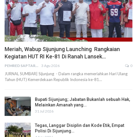
Meriah, Wabup Sijunjung Launching Rangkaian
Kegiatan HUT RI Ke-81 Di Ranah Lansek…
PEMRED SAPTARIUS
3 Agu 2026
0
JURNAL SUMBAR| Sijunjung - Dalam rangka memeriahkan Hari Ulang
Tahun (HUT) Kemerdekaan Republik Indonesia ke-81…
Bupati Sijunjung; Jabatan Bukanlah sebuah Hak,
Melainkan Amanah yang…
31 Jul 2026
Tegas, Langgar Disiplin dan Kode Etik, Empat
Polisi Di Sijunjung…