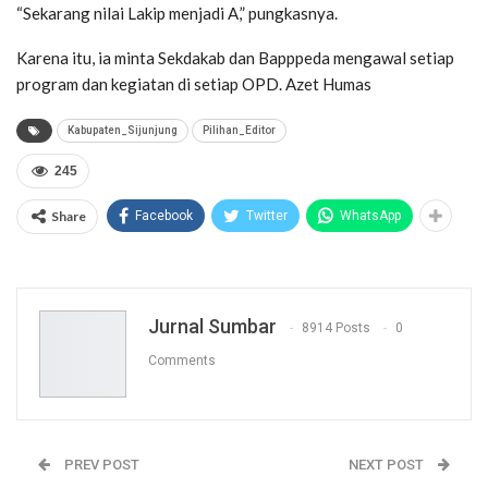
“Sekarang nilai Lakip menjadi A,” pungkasnya.
Karena itu, ia minta Sekdakab dan Bapppeda mengawal setiap
program dan kegiatan di setiap OPD. Azet Humas
Kabupaten_Sijunjung
Pilihan_Editor
245
Share
Facebook
Twitter
WhatsApp
Jurnal Sumbar
8914 Posts
0
Comments
PREV POST
NEXT POST